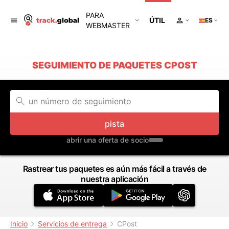
PARA
ÚTIL
ES
WEBMASTER
SEGUIMIENTO DE PAQUETES CPOST
pista
abrir una oferta de socio
Rastrear tus paquetes es aún más fácil a través de
nuestra aplicación
Inicio
Servicios de entrega
CPost