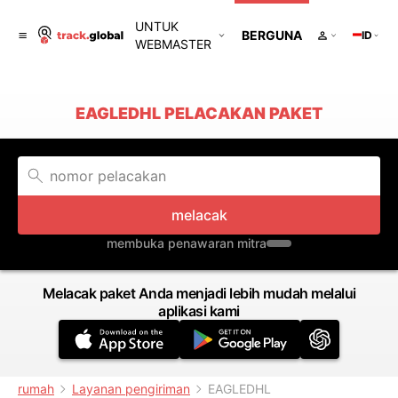
UNTUK
BERGUNA
ID
WEBMASTER
EAGLEDHL PELACAKAN PAKET
melacak
membuka penawaran mitra
Melacak paket Anda menjadi lebih mudah melalui
aplikasi kami
rumah
Layanan pengiriman
EAGLEDHL