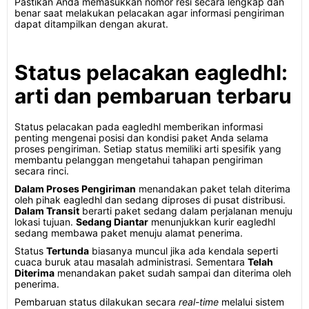
Pastikan Anda memasukkan nomor resi secara lengkap dan
benar saat melakukan pelacakan agar informasi pengiriman
dapat ditampilkan dengan akurat.
Status pelacakan eagledhl:
arti dan pembaruan terbaru
Status pelacakan pada eagledhl memberikan informasi
penting mengenai posisi dan kondisi paket Anda selama
proses pengiriman. Setiap status memiliki arti spesifik yang
membantu pelanggan mengetahui tahapan pengiriman
secara rinci.
Dalam Proses Pengiriman
menandakan paket telah diterima
oleh pihak eagledhl dan sedang diproses di pusat distribusi.
Dalam Transit
berarti paket sedang dalam perjalanan menuju
lokasi tujuan.
Sedang Diantar
menunjukkan kurir eagledhl
sedang membawa paket menuju alamat penerima.
Status
Tertunda
biasanya muncul jika ada kendala seperti
cuaca buruk atau masalah administrasi. Sementara
Telah
Diterima
menandakan paket sudah sampai dan diterima oleh
penerima.
Pembaruan status dilakukan secara
real-time
melalui sistem