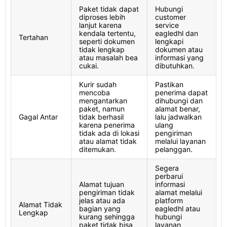
Paket tidak dapat
Hubungi
diproses lebih
customer
lanjut karena
service
kendala tertentu,
eagledhl dan
Tertahan
seperti dokumen
lengkapi
tidak lengkap
dokumen atau
atau masalah bea
informasi yang
cukai.
dibutuhkan.
Kurir sudah
Pastikan
mencoba
penerima dapat
mengantarkan
dihubungi dan
paket, namun
alamat benar,
Gagal Antar
tidak berhasil
lalu jadwalkan
karena penerima
ulang
tidak ada di lokasi
pengiriman
atau alamat tidak
melalui layanan
ditemukan.
pelanggan.
Segera
perbarui
Alamat tujuan
informasi
pengiriman tidak
alamat melalui
jelas atau ada
platform
Alamat Tidak
bagian yang
eagledhl atau
Lengkap
kurang sehingga
hubungi
paket tidak bisa
layanan