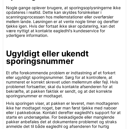
Nogle gange oplever brugere, at sporingsoplysningerne ikke
opdateres i realtid. Dette kan skyldes forsinkelser i
scanningsprocessen hos mellemstationer eller overførsler
mellem lande. Løsningen er at vente nogle timer og derefter
tjekke igen. Hvis der fortsat ikke sker opdatering, kan det
være nyttigt at kontakte eagledhl's kundeservice for
yderligere information.
Ugyldigt eller ukendt
sporingsnummer
Et ofte forekommende problem er indtastning af et forkert
eller ugyldigt sporingsnummer. Sørg for at kontrollere, at
nummeret er korrekt skrevet uden mellemrum eller fejl. Hvis
problemet fortsætter, skal du kontakte afsenderen for at
bekræfte, at pakken faktisk er sendt, og at det korrekte
sporingsnummer er modtaget.
Hvis sporingen viser, at pakken er leveret, men modtageren
ikke har modtaget noget, bør man først tjekke med naboer
eller i pakkebokse. Kontakt derefter eagledhl's support for at
starte en undersøgelse. For beskadigede eller manglende
pakker anbefales det at dokumentere problemet og straks
anmelde det til både eagledhl og afsenderen for hurtig