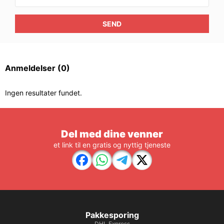
SEND
Anmeldelser
(0)
Ingen resultater fundet.
Del med dine venner
et link til en gratis og nyttig tjeneste
Pakkesporing
DHL Express