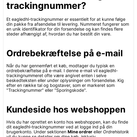
trackingnummer?
Et eagledhl-trackingnummer er essentielt for at kunne følge
din pakke fra afsendelse til levering. Nummeret fungerer som
en unik identifikator for din forsendelse og kan findes flere
steder afhængigt af, hvordan du har bestilt din vare.
Ordrebekræftelse på e-mail
Når du har gennemført et køb, modtager du typisk en
ordrebekræftelse på e-mail. I denne e-mail vil eagledhl-
trackingnummeret ofte være angivet enten i selve
beskedteksten eller under oplysninger om forsendelse. Kig
efter en række tal og bogstaver, som er markeret som
"Trackingnummer" eller "Sporingskode".
Kundeside hos webshoppen
Hvis du har oprettet en konto hos webshoppen, kan du finde
dit eagledhl-trackingnummer ved at logge ind på din
brugerkonto. Under sektionen
Mine ordrer
eller
Ordrehistorik
vil du kunne se detaljer om dine køb, inklusiv