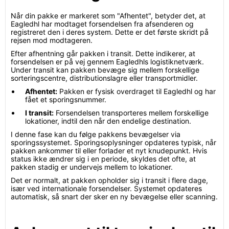
Når din pakke er markeret som "Afhentet", betyder det, at
Eagledhl har modtaget forsendelsen fra afsenderen og
registreret den i deres system. Dette er det første skridt på
rejsen mod modtageren.
Efter afhentning går pakken i transit. Dette indikerer, at
forsendelsen er på vej gennem Eagledhls logistiknetværk.
Under transit kan pakken bevæge sig mellem forskellige
sorteringscentre, distributionslagre eller transportmidler.
Afhentet:
Pakken er fysisk overdraget til Eagledhl og har
fået et sporingsnummer.
I transit:
Forsendelsen transporteres mellem forskellige
lokationer, indtil den når den endelige destination.
I denne fase kan du følge pakkens bevægelser via
sporingssystemet. Sporingsoplysninger opdateres typisk, når
pakken ankommer til eller forlader et nyt knudepunkt. Hvis
status ikke ændrer sig i en periode, skyldes det ofte, at
pakken stadig er undervejs mellem to lokationer.
Det er normalt, at pakken opholder sig i transit i flere dage,
især ved internationale forsendelser. Systemet opdateres
automatisk, så snart der sker en ny bevægelse eller scanning.