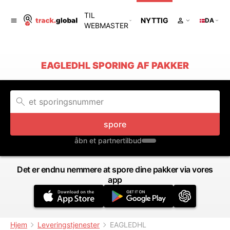
TIL
NYTTIG
DA
WEBMASTER
EAGLEDHL SPORING AF PAKKER
spore
åbn et partnertilbud
Det er endnu nemmere at spore dine pakker via vores
app
Hjem
Leveringstjenester
EAGLEDHL