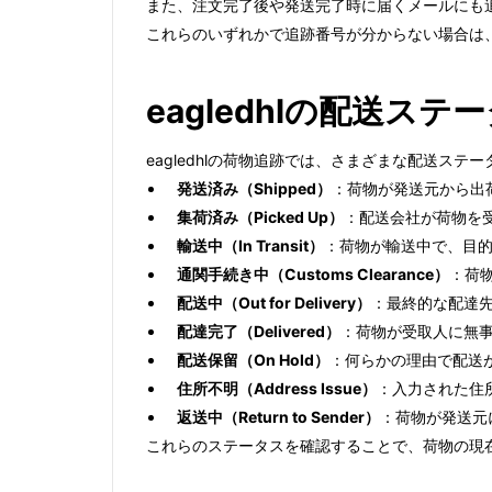
また、注文完了後や発送完了時に届くメールにも
これらのいずれかで追跡番号が分からない場合は
eagledhlの配送
eagledhlの荷物追跡では、さまざまな配送
発送済み（Shipped）
：荷物が発送元から出
集荷済み（Picked Up）
：配送会社が荷物を
輸送中（In Transit）
：荷物が輸送中で、目
通関手続き中（Customs Clearance）
：荷
配送中（Out for Delivery）
：最終的な配達
配達完了（Delivered）
：荷物が受取人に無
配送保留（On Hold）
：何らかの理由で配送
住所不明（Address Issue）
：入力された住
返送中（Return to Sender）
：荷物が発送元
これらのステータスを確認することで、荷物の現