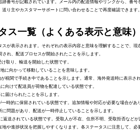
追跡番号が記載されています。メール内の配送情報やリンクから、番号
、送り主やカスタマーサポートに問い合わせることで再度確認できます
ステータス一覧（よくある表示と意味
ステータスが表示されます。それぞれの表示内容と意味を理解することで、
荷され、配送プロセスが開始されたことを示します。
受け取り、輸送を開始した状態です。
的地に向かって移動していることを意味します。
物が税関で手続き中であることを示します。通常、海外発送時に表示さ
先に向けて配送員が荷物を配達している状態です。
事に届けられたことを示します。
が一時的に保留されている状態です。追加情報や対応が必要な場合があ
所に問題があり、配送が一時停止していることを示します。
に返送されている状態です。受取人が不在、住所不明、受取拒否などが
在地や進捗状況を把握しやすくなります。各ステータスに注意して、必