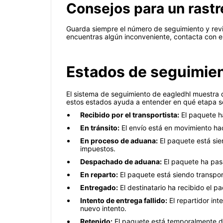
Consejos para un rastr
Guarda siempre el número de seguimiento y revis
encuentras algún inconveniente, contacta con el 
Estados de seguimien
El sistema de seguimiento de eagledhl muestra d
estos estados ayuda a entender en qué etapa s
Recibido por el transportista:
El paquete ha
En tránsito:
El envío está en movimiento haci
En proceso de aduana:
El paquete está sie
impuestos.
Despachado de aduana:
El paquete ha pasa
En reparto:
El paquete está siendo transport
Entregado:
El destinatario ha recibido el p
Intento de entrega fallido:
El repartidor int
nuevo intento.
Retenido:
El paquete está temporalmente de