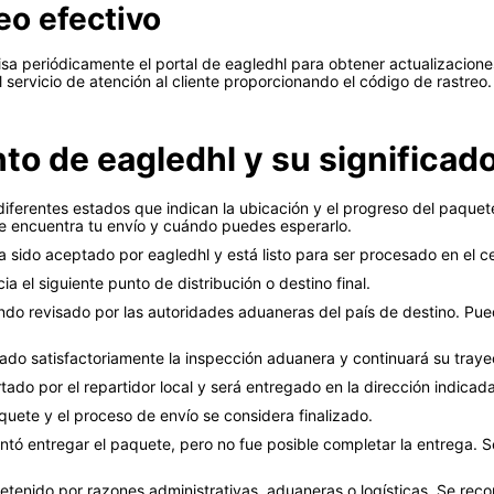
eo efectivo
a periódicamente el portal de eagledhl para obtener actualizaciones
servicio de atención al cliente proporcionando el código de rastreo.
to de eagledhl y su significad
iferentes estados que indican la ubicación y el progreso del paquete
e encuentra tu envío y cuándo puedes esperarlo.
 sido aceptado por eagledhl y está listo para ser procesado en el ce
a el siguiente punto de distribución o destino final.
ndo revisado por las autoridades aduaneras del país de destino. Pu
do satisfactoriamente la inspección aduanera y continuará su traye
ado por el repartidor local y será entregado en la dirección indicada
aquete y el proceso de envío se considera finalizado.
entó entregar el paquete, pero no fue posible completar la entrega. 
tenido por razones administrativas, aduaneras o logísticas. Se reco