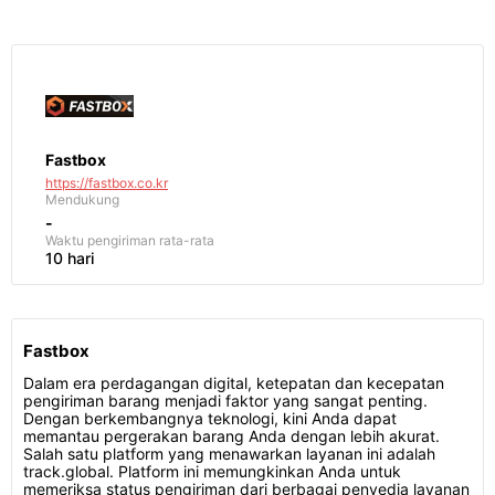
Fastbox
https://fastbox.co.kr
Mendukung
-
Waktu pengiriman
rata-rata
10 hari
Fastbox
Dalam era perdagangan digital, ketepatan dan kecepatan
pengiriman barang menjadi faktor yang sangat penting.
Dengan berkembangnya teknologi, kini Anda dapat
memantau pergerakan barang Anda dengan lebih akurat.
Salah satu platform yang menawarkan layanan ini adalah
track.global. Platform ini memungkinkan Anda untuk
memeriksa status pengiriman dari berbagai penyedia layanan