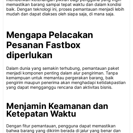
memastikan barang sampai tepat waktu dan dalam kondisi
baik. Dengan teknologi ini, proses pemantauan menjadi lebih
mudah dan dapat diakses oleh siapa saja, di mana saja.
Mengapa Pelacakan
Pesanan Fastbox
diperlukan
Dalam dunia yang semakin terhubung, pemantauan paket
menjadi komponen penting dalam alur pengiriman. Tanpa
kemampuan untuk memantau pergerakan barang, baik
pengirim maupun penerima akan menghadapi ketidakpastian
yang dapat mengganggu rencana dan aktivitas bisnis.
Menjamin Keamanan dan
Ketepatan Waktu
Dengan fitur pemantauan, pengguna dapat memastikan
bahwa barang yang dikirim berada di jalur yang benar dan