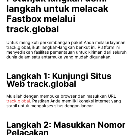
langkah untuk melacak
Fastbox melalui
track.global
Untuk mengikuti perkembangan paket Anda melalui layanan
track.global, ikuti langkah-langkah berikut ini. Platform ini
menyediakan fasilitas pemantauan untuk kiriman dari seluruh
dunia dalam satu antarmuka yang mudah digunakan.
Langkah 1: Kunjungi Situs
Web track.global
Mulailah dengan membuka browser dan masukkan URL
track.global
. Pastikan Anda memiliki koneksi internet yang
stabil untuk mengakses situs dengan lancar.
Langkah 2: Masukkan Nomor
Pelacakan