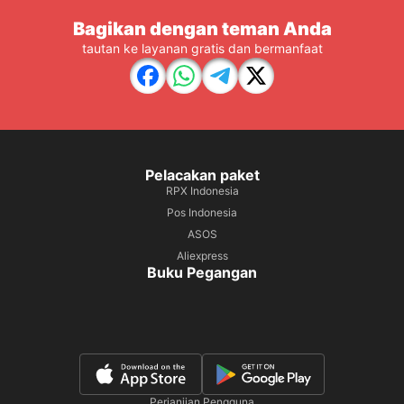
Bagikan dengan teman Anda
tautan ke layanan gratis dan bermanfaat
Pelacakan paket
RPX Indonesia
Pos Indonesia
ASOS
Aliexpress
Buku Pegangan
Perjanjian Pengguna