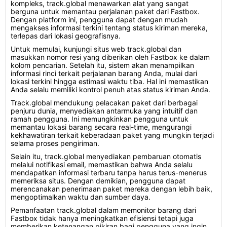
kompleks, track.global menawarkan alat yang sangat
berguna untuk memantau perjalanan paket dari Fastbox.
Dengan platform ini, pengguna dapat dengan mudah
mengakses informasi terkini tentang status kiriman mereka,
terlepas dari lokasi geografisnya.
Untuk memulai, kunjungi situs web track.global dan
masukkan nomor resi yang diberikan oleh Fastbox ke dalam
kolom pencarian. Setelah itu, sistem akan menampilkan
informasi rinci terkait perjalanan barang Anda, mulai dari
lokasi terkini hingga estimasi waktu tiba. Hal ini memastikan
Anda selalu memiliki kontrol penuh atas status kiriman Anda.
Track.global mendukung pelacakan paket dari berbagai
penjuru dunia, menyediakan antarmuka yang intuitif dan
ramah pengguna. Ini memungkinkan pengguna untuk
memantau lokasi barang secara real-time, mengurangi
kekhawatiran terkait keberadaan paket yang mungkin terjadi
selama proses pengiriman.
Selain itu, track.global menyediakan pembaruan otomatis
melalui notifikasi email, memastikan bahwa Anda selalu
mendapatkan informasi terbaru tanpa harus terus-menerus
memeriksa situs. Dengan demikian, pengguna dapat
merencanakan penerimaan paket mereka dengan lebih baik,
mengoptimalkan waktu dan sumber daya.
Pemanfaatan track.global dalam memonitor barang dari
Fastbox tidak hanya meningkatkan efisiensi tetapi juga
memberikan ketenangan pikiran bagi pengguna yang ingin