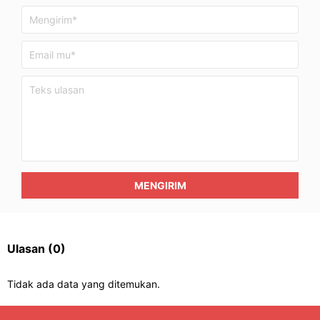
MENGIRIM
Ulasan
(0)
Tidak ada data yang ditemukan.