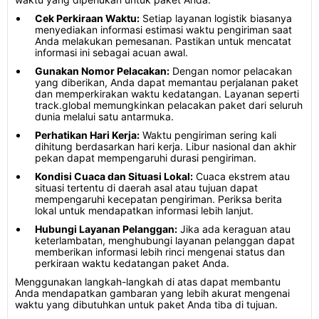
Cek Perkiraan Waktu:
Setiap layanan logistik biasanya
menyediakan informasi estimasi waktu pengiriman saat
Anda melakukan pemesanan. Pastikan untuk mencatat
informasi ini sebagai acuan awal.
Gunakan Nomor Pelacakan:
Dengan nomor pelacakan
yang diberikan, Anda dapat memantau perjalanan paket
dan memperkirakan waktu kedatangan. Layanan seperti
track.global memungkinkan pelacakan paket dari seluruh
dunia melalui satu antarmuka.
Perhatikan Hari Kerja:
Waktu pengiriman sering kali
dihitung berdasarkan hari kerja. Libur nasional dan akhir
pekan dapat mempengaruhi durasi pengiriman.
Kondisi Cuaca dan Situasi Lokal:
Cuaca ekstrem atau
situasi tertentu di daerah asal atau tujuan dapat
mempengaruhi kecepatan pengiriman. Periksa berita
lokal untuk mendapatkan informasi lebih lanjut.
Hubungi Layanan Pelanggan:
Jika ada keraguan atau
keterlambatan, menghubungi layanan pelanggan dapat
memberikan informasi lebih rinci mengenai status dan
perkiraan waktu kedatangan paket Anda.
Menggunakan langkah-langkah di atas dapat membantu
Anda mendapatkan gambaran yang lebih akurat mengenai
waktu yang dibutuhkan untuk paket Anda tiba di tujuan.