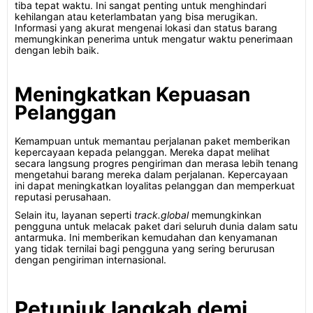
tiba tepat waktu. Ini sangat penting untuk menghindari
kehilangan atau keterlambatan yang bisa merugikan.
Informasi yang akurat mengenai lokasi dan status barang
memungkinkan penerima untuk mengatur waktu penerimaan
dengan lebih baik.
Meningkatkan Kepuasan
Pelanggan
Kemampuan untuk memantau perjalanan paket memberikan
kepercayaan kepada pelanggan. Mereka dapat melihat
secara langsung progres pengiriman dan merasa lebih tenang
mengetahui barang mereka dalam perjalanan. Kepercayaan
ini dapat meningkatkan loyalitas pelanggan dan memperkuat
reputasi perusahaan.
Selain itu, layanan seperti
track.global
memungkinkan
pengguna untuk melacak paket dari seluruh dunia dalam satu
antarmuka. Ini memberikan kemudahan dan kenyamanan
yang tidak ternilai bagi pengguna yang sering berurusan
dengan pengiriman internasional.
Petunjuk langkah demi