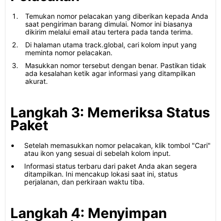
Temukan nomor pelacakan yang diberikan kepada Anda
saat pengiriman barang dimulai. Nomor ini biasanya
dikirim melalui email atau tertera pada tanda terima.
Di halaman utama track.global, cari kolom input yang
meminta nomor pelacakan.
Masukkan nomor tersebut dengan benar. Pastikan tidak
ada kesalahan ketik agar informasi yang ditampilkan
akurat.
Langkah 3: Memeriksa Status
Paket
Setelah memasukkan nomor pelacakan, klik tombol "Cari"
atau ikon yang sesuai di sebelah kolom input.
Informasi status terbaru dari paket Anda akan segera
ditampilkan. Ini mencakup lokasi saat ini, status
perjalanan, dan perkiraan waktu tiba.
Langkah 4: Menyimpan