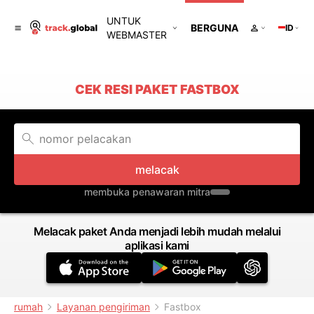
UNTUK
BERGUNA
ID
WEBMASTER
CEK RESI PAKET FASTBOX
melacak
membuka penawaran mitra
Melacak paket Anda menjadi lebih mudah melalui
aplikasi kami
rumah
Layanan pengiriman
Fastbox