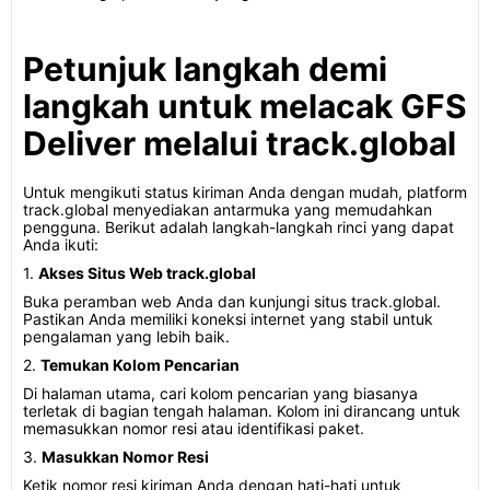
Petunjuk langkah demi
langkah untuk melacak GFS
Deliver melalui track.global
Untuk mengikuti status kiriman Anda dengan mudah, platform
track.global menyediakan antarmuka yang memudahkan
pengguna. Berikut adalah langkah-langkah rinci yang dapat
Anda ikuti:
1.
Akses Situs Web track.global
Buka peramban web Anda dan kunjungi situs track.global.
Pastikan Anda memiliki koneksi internet yang stabil untuk
pengalaman yang lebih baik.
2.
Temukan Kolom Pencarian
Di halaman utama, cari kolom pencarian yang biasanya
terletak di bagian tengah halaman. Kolom ini dirancang untuk
memasukkan nomor resi atau identifikasi paket.
3.
Masukkan Nomor Resi
Ketik nomor resi kiriman Anda dengan hati-hati untuk