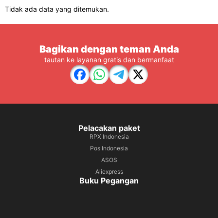
Tidak ada data yang ditemukan.
Bagikan dengan teman Anda
tautan ke layanan gratis dan bermanfaat
Pelacakan paket
RPX Indonesia
Pos Indonesia
ASOS
Aliexpress
Buku Pegangan