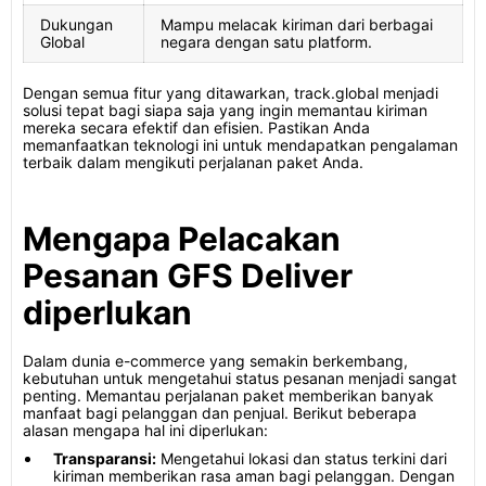
Dukungan
Mampu melacak kiriman dari berbagai
Global
negara dengan satu platform.
Dengan semua fitur yang ditawarkan, track.global menjadi
solusi tepat bagi siapa saja yang ingin memantau kiriman
mereka secara efektif dan efisien. Pastikan Anda
memanfaatkan teknologi ini untuk mendapatkan pengalaman
terbaik dalam mengikuti perjalanan paket Anda.
Mengapa Pelacakan
Pesanan GFS Deliver
diperlukan
Dalam dunia e-commerce yang semakin berkembang,
kebutuhan untuk mengetahui status pesanan menjadi sangat
penting. Memantau perjalanan paket memberikan banyak
manfaat bagi pelanggan dan penjual. Berikut beberapa
alasan mengapa hal ini diperlukan:
Transparansi:
Mengetahui lokasi dan status terkini dari
kiriman memberikan rasa aman bagi pelanggan. Dengan