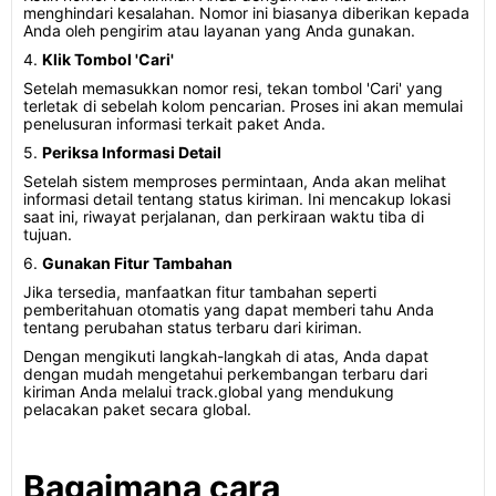
menghindari kesalahan. Nomor ini biasanya diberikan kepada
Anda oleh pengirim atau layanan yang Anda gunakan.
4.
Klik Tombol 'Cari'
Setelah memasukkan nomor resi, tekan tombol 'Cari' yang
terletak di sebelah kolom pencarian. Proses ini akan memulai
penelusuran informasi terkait paket Anda.
5.
Periksa Informasi Detail
Setelah sistem memproses permintaan, Anda akan melihat
informasi detail tentang status kiriman. Ini mencakup lokasi
saat ini, riwayat perjalanan, dan perkiraan waktu tiba di
tujuan.
6.
Gunakan Fitur Tambahan
Jika tersedia, manfaatkan fitur tambahan seperti
pemberitahuan otomatis yang dapat memberi tahu Anda
tentang perubahan status terbaru dari kiriman.
Dengan mengikuti langkah-langkah di atas, Anda dapat
dengan mudah mengetahui perkembangan terbaru dari
kiriman Anda melalui track.global yang mendukung
pelacakan paket secara global.
Bagaimana cara