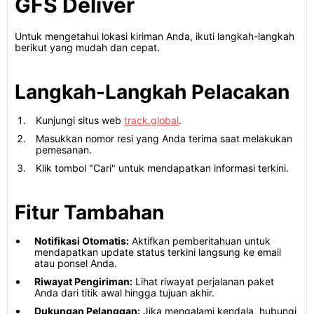
GFS Deliver
Untuk mengetahui lokasi kiriman Anda, ikuti langkah-langkah
berikut yang mudah dan cepat.
Langkah-Langkah Pelacakan
Kunjungi situs web
track.global
.
Masukkan nomor resi yang Anda terima saat melakukan
pemesanan.
Klik tombol "Cari" untuk mendapatkan informasi terkini.
Fitur Tambahan
Notifikasi Otomatis:
Aktifkan pemberitahuan untuk
mendapatkan update status terkini langsung ke email
atau ponsel Anda.
Riwayat Pengiriman:
Lihat riwayat perjalanan paket
Anda dari titik awal hingga tujuan akhir.
Dukungan Pelanggan:
Jika mengalami kendala, hubungi