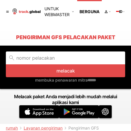
UNTUK
BERGUNA
ID
WEBMASTER
PENGIRIMAN GFS PELACAKAN PAKET
melacak
membuka penawaran mitra
Melacak paket Anda menjadi lebih mudah melalui
aplikasi kami
rumah
Layanan pengiriman
Pengiriman GFS