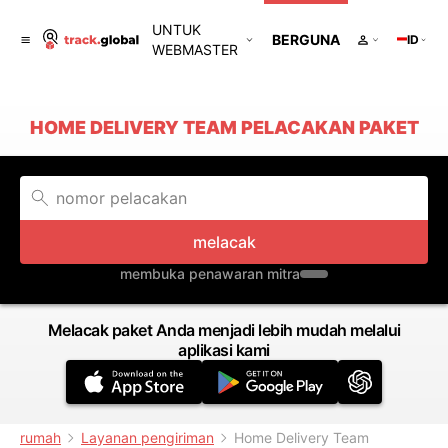
UNTUK
BERGUNA
ID
WEBMASTER
HOME DELIVERY TEAM PELACAKAN PAKET
melacak
membuka penawaran mitra
Melacak paket Anda menjadi lebih mudah melalui
aplikasi kami
rumah
Layanan pengiriman
Home Delivery Team