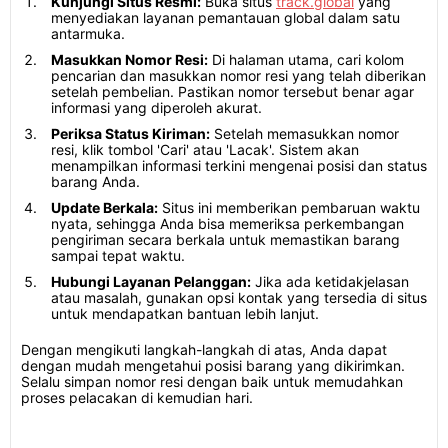
Kunjungi Situs Resmi:
Buka situs
track.global
yang
menyediakan layanan pemantauan global dalam satu
antarmuka.
Masukkan Nomor Resi:
Di halaman utama, cari kolom
pencarian dan masukkan nomor resi yang telah diberikan
setelah pembelian. Pastikan nomor tersebut benar agar
informasi yang diperoleh akurat.
Periksa Status Kiriman:
Setelah memasukkan nomor
resi, klik tombol 'Cari' atau 'Lacak'. Sistem akan
menampilkan informasi terkini mengenai posisi dan status
barang Anda.
Update Berkala:
Situs ini memberikan pembaruan waktu
nyata, sehingga Anda bisa memeriksa perkembangan
pengiriman secara berkala untuk memastikan barang
sampai tepat waktu.
Hubungi Layanan Pelanggan:
Jika ada ketidakjelasan
atau masalah, gunakan opsi kontak yang tersedia di situs
untuk mendapatkan bantuan lebih lanjut.
Dengan mengikuti langkah-langkah di atas, Anda dapat
dengan mudah mengetahui posisi barang yang dikirimkan.
Selalu simpan nomor resi dengan baik untuk memudahkan
proses pelacakan di kemudian hari.