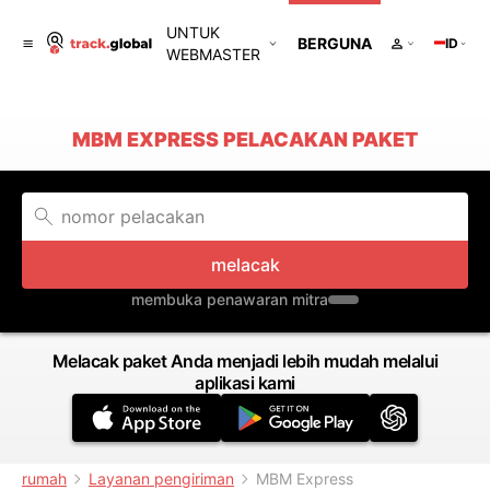
UNTUK
BERGUNA
ID
WEBMASTER
MBM EXPRESS PELACAKAN PAKET
melacak
membuka penawaran mitra
Melacak paket Anda menjadi lebih mudah melalui
aplikasi kami
rumah
Layanan pengiriman
MBM Express