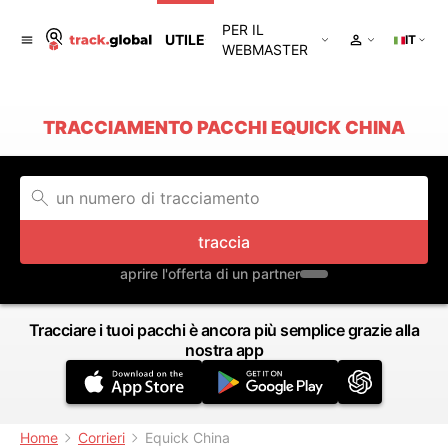
PER IL
UTILE
IT
WEBMASTER
TRACCIAMENTO PACCHI EQUICK CHINA
traccia
aprire l'offerta di un partner
Tracciare i tuoi pacchi è ancora più semplice grazie alla
nostra app
Home
Corrieri
Equick China