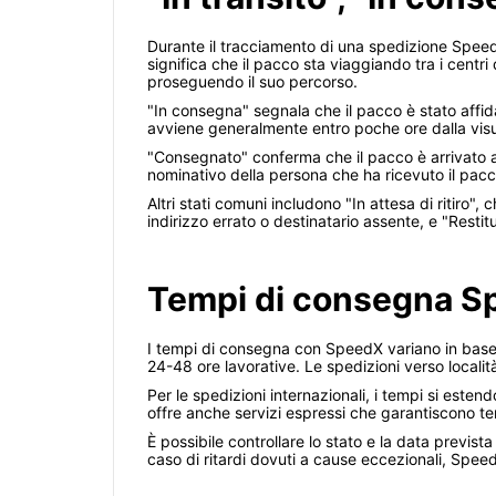
Durante il tracciamento di una spedizione SpeedX,
significa che il pacco sta viaggiando tra i centri
proseguendo il suo percorso.
"In consegna" segnala che il pacco è stato affida
avviene generalmente entro poche ore dalla visu
"Consegnato" conferma che il pacco è arrivato a
nominativo della persona che ha ricevuto il pacc
Altri stati comuni includono "In attesa di ritiro
indirizzo errato o destinatario assente, e "Resti
Tempi di consegna Sp
I tempi di consegna con SpeedX variano in base a
24-48 ore lavorative. Le spedizioni verso località
Per le spedizioni internazionali, i tempi si este
offre anche servizi espressi che garantiscono tem
È possibile controllare lo stato e la data previst
caso di ritardi dovuti a cause eccezionali, Spee