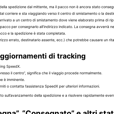
 della spedizione dal mittente, ma il pacco non è ancora stato consegn
 dal corriere e sta viaggiando verso il centro di smistamento o la desti
 arrivato a un centro di smistamento dove viene elaborato prima di rip
 il pacco per consegnarlo all’indirizzo indicato. La consegna avverrà n
 pacco e la spedizione è stata completata.
irizzo errato, destinatario assente, ecc.) che potrebbe causare un rit
aggiornamenti di tracking
cking SpeedX.
 presso il centro”, significa che il viaggio procede normalmente.
one è imminente.
rniti o contatta l’assistenza SpeedX per ulteriori informazioni.
nato sull’avanzamento della spedizione e a risolvere rapidamente even
segna”, “Consegnato” e altri sta