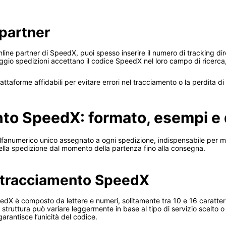
 partner
nline partner di SpeedX, puoi spesso inserire il numero di tracking dir
aggio spedizioni accettano il codice SpeedX nel loro campo di ricerca
 piattaforme affidabili per evitare errori nel tracciamento o la perdita d
to SpeedX: formato, esempi e 
fanumerico unico assegnato a ogni spedizione, indispensabile per mo
ella spedizione dal momento della partenza fino alla consegna.
 tracciamento SpeedX
eedX è composto da lettere e numeri, solitamente tra 10 e 16 carat
a struttura può variare leggermente in base al tipo di servizio scelto
arantisce l’unicità del codice.