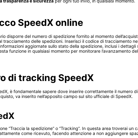
 trasparenza e sicurezza
per ogni tuo invio, in qualsiasi momento.
acco SpeedX online
o disporre del numero di spedizione fornito al momento dell’acquisto 
l tracciamento delle spedizioni. Inserisci il codice di tracciamento n
 informazioni aggiornate sullo stato della spedizione, inclusi i dettagli
uesta funzione in qualsiasi momento per monitorare l’avanzamento del
ro di tracking SpeedX
edX, è fondamentale sapere dove inserire correttamente il numero di 
cquisto, va inserito nell’apposito campo sul sito ufficiale di SpeedX.
eedX
ne “Traccia la spedizione” o “Tracking”. In questa area troverai u
esattamente come ricevuto, facendo attenzione a non aggiungere spazi o