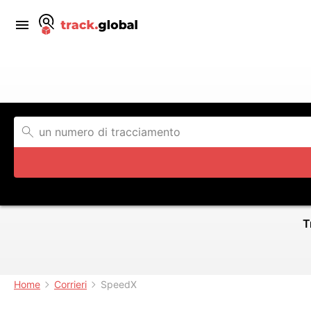
T
Home
Corrieri
SpeedX