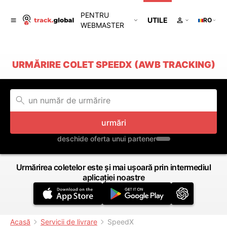
PENTRU
UTILE
RO
WEBMASTER
URMĂRIRE COLET SPEEDX (AWB TRACKING)
urmări
deschide oferta unui partener
Urmărirea coletelor este și mai ușoară prin intermediul
aplicației noastre
Acasă
Servicii de livrare
SpeedX