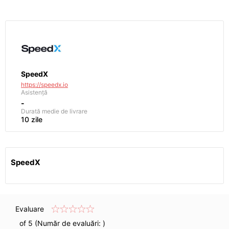
SpeedX
https://speedx.io
Asistență
-
Durată medie de livrare
10 zile
SpeedX
Evaluare
of 5 (Număr de evaluări:
)