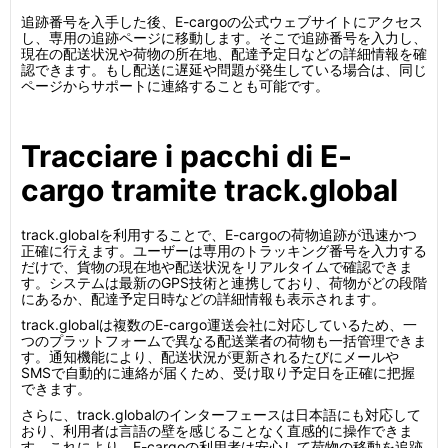
追跡番号を入手した後、E-cargoの公式ウェブサイトにアクセス
し、専用の追跡ページに移動します。そこで追跡番号を入力し、
現在の配送状況や荷物の所在地、配達予定日などの詳細情報を確
認できます。もし配送に遅延や問題が発生している場合は、同じ
ページからサポートに連絡することも可能です。
Tracciare i pacchi di E-
cargo tramite track.global
track.globalを利用することで、E-cargoの荷物追跡が迅速かつ
正確に行えます。ユーザーは専用のトラッキング番号を入力する
だけで、貨物の現在地や配送状況をリアルタイムで確認できま
す。システムは最新のGPS技術と連携しており、荷物がどの段階
にあるか、配達予定日時などの詳細情報も表示されます。
track.globalは複数のE-cargo運送会社に対応しているため、一
つのプラットフォームで異なる配送業者の荷物も一括管理できま
す。通知機能により、配送状況が更新されるたびにメールや
SMSで自動的に連絡が届くため、受け取り予定日を正確に把握
できます。
さらに、track.globalのインターフェースは日本語にも対応して
おり、利用者は言語の壁を感じることなく直感的に操作できま
す。これにより、E-cargoの利用者は安心して荷物の移動を追跡