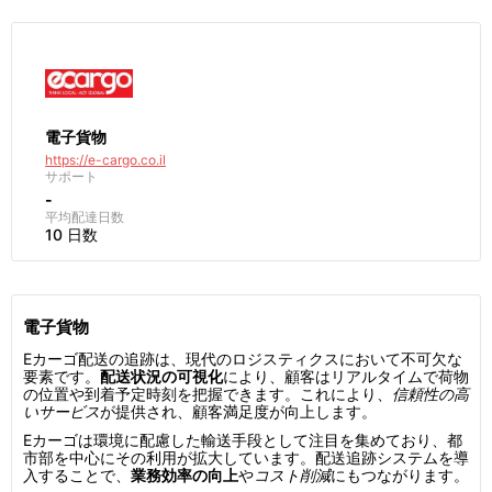
電子貨物
https://e-cargo.co.il
サポート
-
平均配達日数
10 日数
電子貨物
Eカーゴ配送の追跡は、現代のロジスティクスにおいて不可欠な
要素です。
配送状況の可視化
により、顧客はリアルタイムで荷物
の位置や到着予定時刻を把握できます。これにより、
信頼性の高
いサービス
が提供され、顧客満足度が向上します。
Eカーゴは環境に配慮した輸送手段として注目を集めており、都
市部を中心にその利用が拡大しています。配送追跡システムを導
入することで、
業務効率の向上
や
コスト削減
にもつながります。