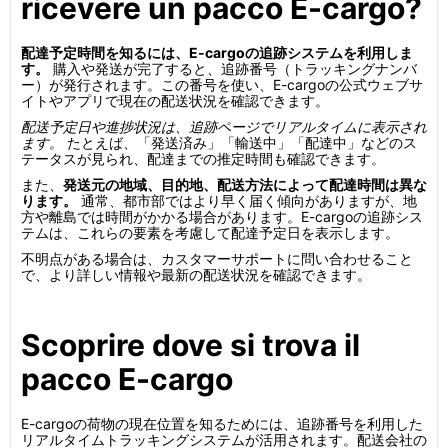
ricevere un pacco E-cargo?
配達予定時間を知るには、E-cargoの追跡システムを利用しま
す。
購入や発送が完了すると、追跡番号（トラッキングナンバ
ー）が発行されます。この番号を使い、E-cargoの公式ウェブサ
イトやアプリで現在の配送状況を確認できます。
配送予定日や進捗状況は、追跡ページでリアルタイムに表示され
ます。
たとえば、「発送済み」「輸送中」「配達中」などのス
テータスが見られ、配達までの推定時間も確認できます。
また、
発送元の地域、目的地、配送方法によって配達時間は異な
ります。
通常、都市部ではより早く届く傾向がありますが、地
方や離島では時間がかかる場合があります。E-cargoの追跡シス
テムは、これらの要素を考慮して配達予定日を表示します。
不明点がある場合は、カスタマーサポートに問い合わせること
で、より詳しい情報や最新の配送状況を確認できます。
Scoprire dove si trova il
pacco E-cargo
E-cargoの荷物の現在位置を知るためには、追跡番号を利用した
リアルタイムトラッキングシステムが活用されます。配送会社の