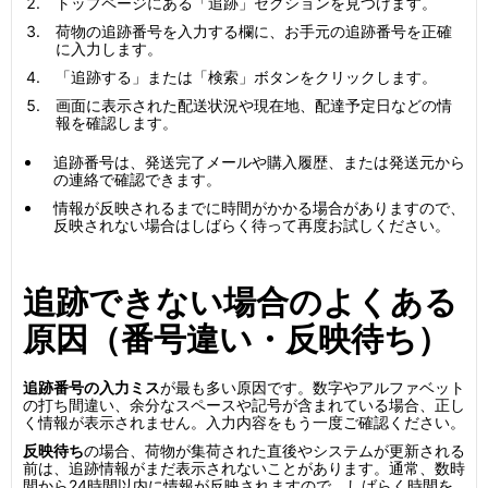
トップページにある「追跡」セクションを見つけます。
荷物の追跡番号を入力する欄に、お手元の追跡番号を正確
に入力します。
「追跡する」または「検索」ボタンをクリックします。
画面に表示された配送状況や現在地、配達予定日などの情
報を確認します。
追跡番号は、発送完了メールや購入履歴、または発送元から
の連絡で確認できます。
情報が反映されるまでに時間がかかる場合がありますので、
反映されない場合はしばらく待って再度お試しください。
追跡できない場合のよくある
原因（番号違い・反映待ち）
追跡番号の入力ミス
が最も多い原因です。数字やアルファベット
の打ち間違い、余分なスペースや記号が含まれている場合、正し
く情報が表示されません。入力内容をもう一度ご確認ください。
反映待ち
の場合、荷物が集荷された直後やシステムが更新される
前は、追跡情報がまだ表示されないことがあります。通常、数時
間から24時間以内に情報が反映されますので、しばらく時間を