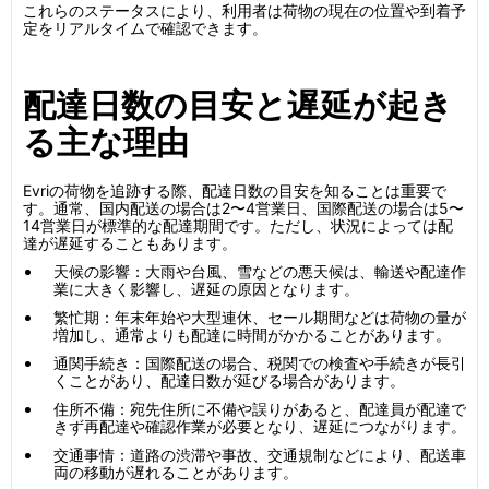
これらのステータスにより、利用者は荷物の現在の位置や到着予
定をリアルタイムで確認できます。
配達日数の目安と遅延が起き
る主な理由
Evriの荷物を追跡する際、配達日数の目安を知ることは重要で
す。通常、国内配送の場合は2〜4営業日、国際配送の場合は5〜
14営業日が標準的な配達期間です。ただし、状況によっては配
達が遅延することもあります。
天候の影響：大雨や台風、雪などの悪天候は、輸送や配達作
業に大きく影響し、遅延の原因となります。
繁忙期：年末年始や大型連休、セール期間などは荷物の量が
増加し、通常よりも配達に時間がかかることがあります。
通関手続き：国際配送の場合、税関での検査や手続きが長引
くことがあり、配達日数が延びる場合があります。
住所不備：宛先住所に不備や誤りがあると、配達員が配達で
きず再配達や確認作業が必要となり、遅延につながります。
交通事情：道路の渋滞や事故、交通規制などにより、配送車
両の移動が遅れることがあります。