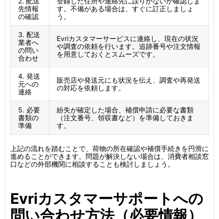
2. 配送
登録した住所や連絡先に誤りがないか確認しま
先情報
す。不備がある場合は、すぐに訂正しましょ
の確認
う。
3. 配送
Evriカスタマーサービスに連絡し、現在の状況
業者へ
や調査の依頼を行います。追跡番号や注文情報
の問い
を用意しておくとスムーズです。
合わせ
4. 発送
販売店や発送元にも状況を伝え、調査や再発送
元への
の対応を依頼します。
連絡
5. 必要
紛失が確定した場合、補償申請に必要な書類
書類の
（注文番号、領収書など）を準備しておきま
準備
す。
上記の流れを踏むことで、荷物の所在確認や補償手続きを円滑に
進めることができます。問題が解決しない場合は、消費者相談窓
口などの外部機関に相談することも検討しましょう。
Evriカスタマーサポートへの
問い合わせ方法（必要情報）