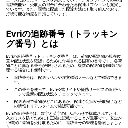
追跡機能や、受取人の都合に合わせた再配達オプションも充実し
ています。また、環境に配慮した配達方法にも取り組んでおり、
持続可能な物流を目指しています。
Evriの追跡番号（トラッキン
グ番号）とは
Evriの追跡番号（トラッキング番号）は、荷物や配送物の現在位
置や配送状況を確認するために付与される固有の番号です。各荷
物ごとに異なる番号が発行されるため、複数の配送物を同時に管
理する場合にも便利です。
追跡番号は、配送ラベルや注文確認メールなどで確認できま
す。
この番号を使って、Evri公式サイトや提携サービスの追跡ペ
ージで最新の配送状況をチェックできます。
配送過程で荷物がどこにあるか、配達予定日や受取完了など
の情報もリアルタイムで確認可能です。
Evriの追跡番号は、数字と英字の組み合わせで構成されており、
入力ミスを防ぐためにも正確に記載することが重要です。安全か
つ確実に荷物を受け取るために、追跡番号の管理を徹底しましょ
う。