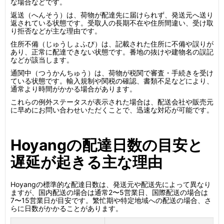
な場合などです。
返送（へんそう）は、荷物が配達先に届けられず、発送元へ送り
返されている状態です。受取人の長期不在や住所間違い、受け取
り拒否などが主な理由です。
住所不備（じゅうしょふび）は、記載された住所に不備や誤りが
あり、正常に配達できない状態です。番地の抜けや建物名の誤記
などが該当します。
通関中（つうかんちゅう）は、荷物が税関で審査・手続きを受け
ている状態です。輸入規制や関税の確認、書類不足などにより、
通常より時間がかかる場合があります。
これらの例外ステータスが表示された場合は、配送会社や販売元
に早めにお問い合わせいただくことで、迅速な対応が可能です。
Hoyangの配達日数の目安と
遅延が起きる主な理由
Hoyangの標準的な配達日数は、発送元や配送先によって異なり
ますが、国内配送の場合は通常2〜5営業日、国際配送の場合は
7〜15営業日が目安です。繁忙期や特定地域への配送の場合、さ
らに日数がかかることがあります。