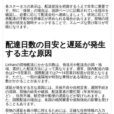
各ステータスの表示は、配送状況を把握するうえで非常に重要で
す。特に「保留」の場合は、追跡ページに記載されている指示を
確認し、必要に応じて配送会社へ連絡しましょう。状況に応じて
再配達の手配や住所修正が求められる場合があります。荷物の現
在地や状況を随時チェックすることで、スムーズな受け取りが可
能になります。
配達日数の目安と遅延が発生
する主な原因
Linhanの荷物配送にかかる日数は、発送元や配送先の国・地
域、選択した配送方法によって異なります。通常、国内配送の場
合は2〜5営業日、国際配送では7〜14営業日程度が目安となりま
す。ただし、一部の遠隔地や特別な事情がある場合は、さらに日
数がかかることがあります。
遅延が発生する主な原因には、天候不良や自然災害、通関手続き
の混雑、荷物の紛失や破損、配送業者の繁忙期（年末年始な
ど）、住所不備、航空便や船便の遅延などが挙げられます。ま
た、国際配送の場合は、各国の税関審査や規制強化の影響を受け
ることもあります。
荷物の遅延を最小限に抑えるためには、正確な住所情報の入力