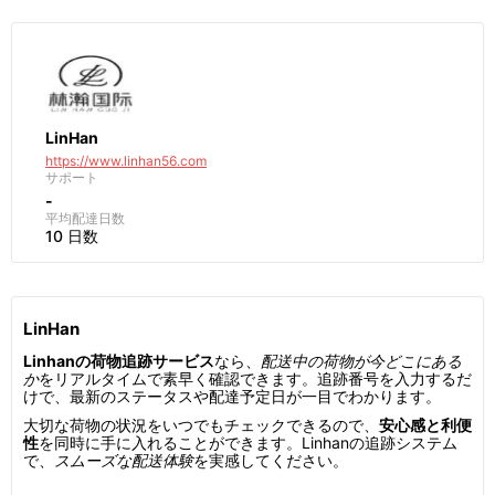
LinHan
https://www.linhan56.com
サポート
-
平均配達日数
10 日数
LinHan
Linhanの荷物追跡サービス
なら、
配送中の荷物が今どこにある
か
をリアルタイムで素早く確認できます。追跡番号を入力するだ
けで、最新のステータスや配達予定日が一目でわかります。
大切な荷物の状況をいつでもチェックできるので、
安心感と利便
性
を同時に手に入れることができます。Linhanの追跡システム
で、
スムーズな配送体験
を実感してください。