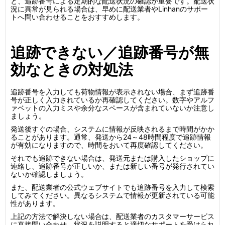
と、追跡番号による定期的な配送状況の確認が重要です。配送状
況に異常が見られる場合は、早めに配送業者やLinhanのサポー
トへ問い合わせることをおすすめします。
追跡できない／追跡番号が無
効なときの対処法
追跡番号を入力しても荷物情報が表示されない場合、まず追跡番
号が正しく入力されているか再確認してください。数字やアルフ
ァベットの入力ミスや余分なスペースが含まれていないか注意し
ましょう。
発送後すぐの場合、システムに情報が反映されるまで時間がかか
ることがあります。通常、発送から24～48時間程度で追跡情報
が有効になりますので、時間をおいて再度確認してください。
それでも追跡できない場合は、発送元または購入したショップに
連絡し、追跡番号が正しいか、または新しい番号が発行されてい
ないか確認しましょう。
また、配送業者の公式ウェブサイトでも追跡番号を入力して検索
してみてください。異なるシステムで情報が更新されている可能
性があります。
上記の方法で解決しない場合は、配送業者のカスタマーサービス
に直接問い合わせ、状況を説明すると適切なサポートを受けられ