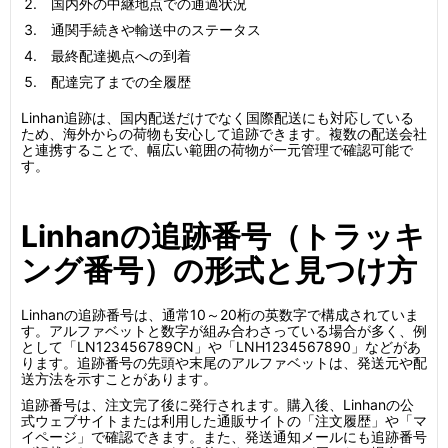
国内外の中継地点での通過状況
通関手続きや輸送中のステータス
最終配達拠点への到着
配達完了までの全履歴
Linhan追跡は、国内配送だけでなく国際配送にも対応している
ため、海外からの荷物も安心して追跡できます。複数の配送会社
と連携することで、幅広い範囲の荷物が一元管理で確認可能で
す。
Linhanの追跡番号（トラッキ
ング番号）の形式と見つけ方
Linhanの追跡番号は、通常10～20桁の英数字で構成されていま
す。アルファベットと数字が組み合わさっている場合が多く、例
として「LN123456789CN」や「LNH1234567890」などがあ
ります。追跡番号の先頭や末尾のアルファベットは、発送元や配
送方法を示すことがあります。
追跡番号は、注文完了後に発行されます。購入後、Linhanの公
式ウェブサイトまたは利用した通販サイトの「注文履歴」や「マ
イページ」で確認できます。また、発送通知メールにも追跡番号