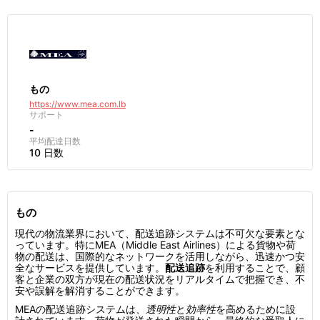
もの
https://www.mea.com.lb
サポート
-
平均配達日数
10 日数
もの
現代の物流業界において、配送追跡システムは不可欠な要素とな
っています。特にMEA（Middle East Airlines）による貨物や荷
物の配送は、国際的なネットワークを活用しながら、迅速かつ安
全なサービスを提供しています。
配送追跡
を利用することで、顧
客と企業の双方が現在の配送状況をリアルタイムで把握でき、不
安や誤解を解消することができます。
MEAの配送追跡システムは、
透明性
と
効率性
を高めるために設