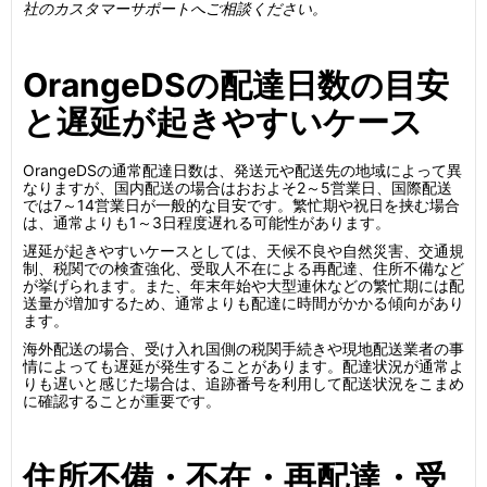
社のカスタマーサポートへご相談ください。
OrangeDSの配達日数の目安
と遅延が起きやすいケース
OrangeDSの通常配達日数は、発送元や配送先の地域によって異
なりますが、国内配送の場合はおおよそ2～5営業日、国際配送
では7～14営業日が一般的な目安です。繁忙期や祝日を挟む場合
は、通常よりも1～3日程度遅れる可能性があります。
遅延が起きやすいケースとしては、天候不良や自然災害、交通規
制、税関での検査強化、受取人不在による再配達、住所不備など
が挙げられます。また、年末年始や大型連休などの繁忙期には配
送量が増加するため、通常よりも配達に時間がかかる傾向があり
ます。
海外配送の場合、受け入れ国側の税関手続きや現地配送業者の事
情によっても遅延が発生することがあります。配達状況が通常よ
りも遅いと感じた場合は、追跡番号を利用して配送状況をこまめ
に確認することが重要です。
住所不備・不在・再配達・受