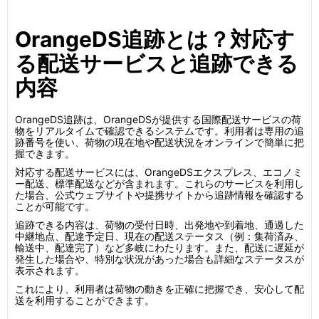
OrangeDS追跡とは？対応す
る配送サービスと追跡できる
内容
OrangeDS追跡は、OrangeDSが提供する国際配送サービスの荷
物をリアルタイムで確認できるシステムです。利用者は専用の追
跡番号を使い、荷物の現在地や配送状況をオンラインで簡単に把
握できます。
対応する配送サービスには、OrangeDSエクスプレス、エコノミ
ー配送、標準配送などが含まれます。これらのサービスを利用し
た場合、公式ウェブサイトや提携サイトから追跡情報を確認する
ことが可能です。
追跡できる内容は、荷物の受付日時、出発地や到着地、通過した
中継地点、配達予定日、現在の配送ステータス（例：集荷済み、
輸送中、配達完了）など多岐にわたります。また、配送に遅延が
発生した場合や、特別な状況があった場合も詳細なステータスが
表示されます。
これにより、利用者は荷物の動きを正確に把握でき、安心して配
送を利用することができます。