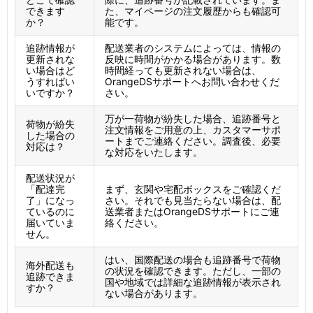
できます
た、マイページの注文履歴からも確認可
か？
能です。
追跡情報が
配送業者のシステムによっては、情報の
更新されな
反映に時間がかかる場合があります。数
い場合はど
時間経っても更新されない場合は、
うすればい
OrangeDSサポートへお問い合わせくだ
いですか？
さい。
万が一荷物が紛失した場合、追跡番号と
荷物が紛失
注文情報をご用意の上、カスタマーサポ
した場合の
ートまでご連絡ください。調査後、必要
対応は？
な対応をいたします。
配送状況が
「配達完
まず、玄関や宅配ボックスをご確認くだ
了」になっ
さい。それでも見当たらない場合は、配
ているのに
送業者またはOrangeDSサポートにご連
届いていま
絡ください。
せん。
はい、国際配送の場合も追跡番号で荷物
海外配送も
の状況を確認できます。ただし、一部の
追跡できま
国や地域では詳細な追跡情報が表示され
すか？
ない場合があります。