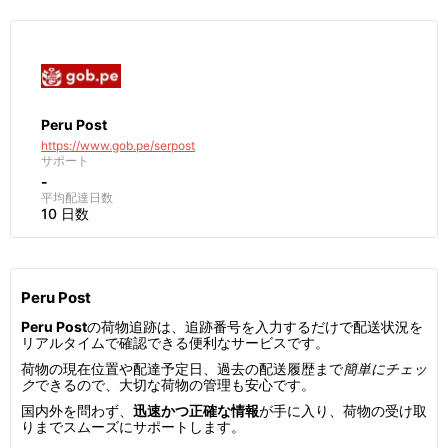
Peru Post
https://www.gob.pe/serpost
サポート
-
平均配達日数
10 日数
Peru Post
Peru Post
の荷物追跡は、追跡番号を入力するだけで配送状況を
リアルタイムで確認できる便利なサービスです。
荷物の現在位置や配達予定日、過去の配送履歴まで
簡単にチェッ
ク
できるので、大切な荷物の管理も安心です。
国内外を問わず、
迅速かつ正確な情報
が手に入り、荷物の受け取
りまでスムーズにサポートします。