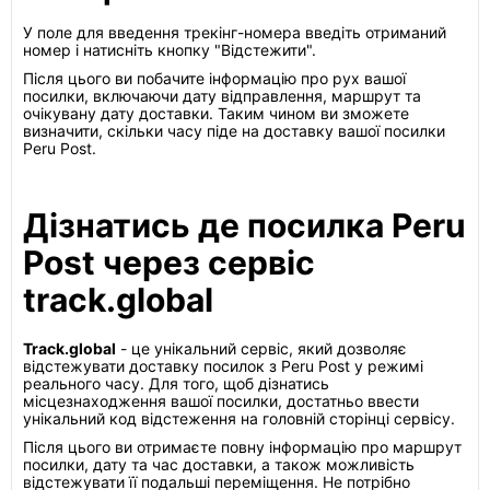
У поле для введення трекінг-номера введіть отриманий
номер і натисніть кнопку "Відстежити".
Після цього ви побачите інформацію про рух вашої
посилки, включаючи дату відправлення, маршрут та
очікувану дату доставки. Таким чином ви зможете
визначити, скільки часу піде на доставку вашої посилки
Peru Post.
Дізнатись де посилка Peru
Post через сервіс
track.global
Track.global
- це унікальний сервіс, який дозволяє
відстежувати доставку посилок з Peru Post у режимі
реального часу. Для того, щоб дізнатись
місцезнаходження вашої посилки, достатньо ввести
унікальний код відстеження на головній сторінці сервісу.
Після цього ви отримаєте повну інформацію про маршрут
посилки, дату та час доставки, а також можливість
відстежувати її подальші переміщення. Не потрібно