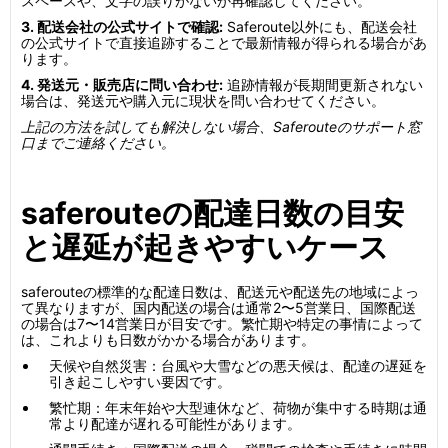
スペースや、文字の誤りがないか再確認してください。
3. 配送会社の公式サイトで確認:
Saferoute以外にも、配送会社
の公式サイトで直接追跡することで最新情報が得られる場合があ
ります。
4. 発送元・販売店に問い合わせ:
追跡情報が長期間更新されない
場合は、発送元や購入元に現状を問い合わせてください。
上記の方法を試しても解決しない場合、Saferouteのサポート窓
口までご連絡ください。
saferouteの配達日数の目安
と遅延が起きやすいケース
saferouteの標準的な配達日数は、配送元や配送先の地域によっ
て異なりますが、国内配送の場合は通常2〜5営業日、国際配送
の場合は7〜14営業日が目安です。繁忙期や特定の事情によって
は、これよりも日数がかかる場合があります。
天候や自然災害：台風や大雪などの悪天候は、配達の遅延を
引き起こしやすい要因です。
繁忙期：年末年始や大型連休など、荷物が集中する時期は通
常より配達が遅れる可能性があります。