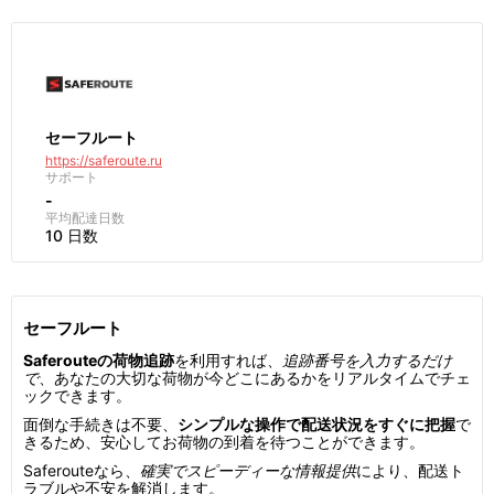
セーフルート
https://saferoute.ru
サポート
-
平均配達日数
10 日数
セーフルート
Saferouteの荷物追跡
を利用すれば、
追跡番号を入力するだけ
で
、あなたの大切な荷物が今どこにあるかをリアルタイムでチェ
ックできます。
面倒な手続きは不要、
シンプルな操作で配送状況をすぐに把握
で
きるため、安心してお荷物の到着を待つことができます。
Saferouteなら、
確実でスピーディーな情報提供
により、配送ト
ラブルや不安を解消します。