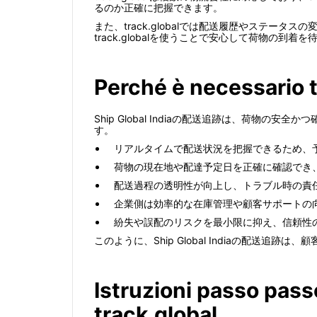
るのか正確に把握できます。
また、track.globalでは配送履歴やステータス
track.globalを使うことで安心して荷物の到着
Perché è necessario t
Ship Global Indiaの配送追跡は、荷
す。
リアルタイムで配送状況を把握できるため、
荷物の現在地や配達予定日を正確に確認でき
配送過程の透明性が向上し、トラブル時の責
企業側は効率的な在庫管理や顧客サポートの
紛失や誤配のリスクを最小限に抑え、信頼性
このように、Ship Global Indiaの配送
Istruzioni passo pass
track.global