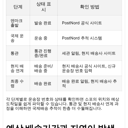
상태 표
단계
확인 방법
시
덴마크
발송 완료
PostNord 공식 사이트
출발
국제 운
운송 중
PostNord 추적 시스템
송
통관 진행
통관
세관 알림, 현지 배송사 사이트
중/완료
현지 배
배송 준비/
현지 배송사 공식 사이트, 신규
송 연계
배송 중
운송장 번호 입력
최종 수
배송 완료 알림, 현지 배송사 추
배송 완료
령
적
각 단계별로 운송장 번호와 상태를 확인하면 소포의 위치와 예상
도착일을 쉽게 파악할 수 있습니다. 통관 및 현지 배송사 연계 과
정을 이해하면 국제배송 추적이 한층 더 수월해집니다.