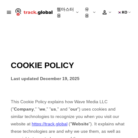
웹마스터
유
KO
용
용