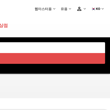
웹마스터용
유용
KO
 상점