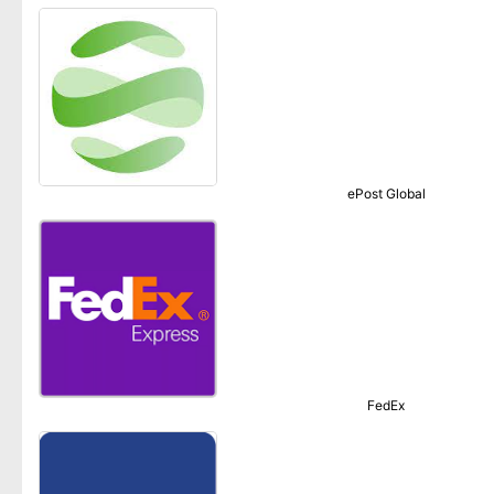
ePost Global
FedEx