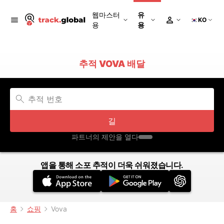
웹마스터
유
KO
용
용
추적 VOVA 배달
길
파트너의 제안을 열다
앱을 통해 소포 추적이 더욱 쉬워졌습니다.
홈
쇼핑
Vova