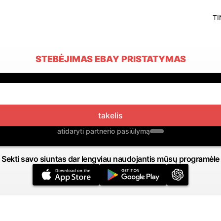
TI
STEBĖJIMAS EBAY PRISTATYMAS
takelis
atidaryti partnerio pasiūlymą
Sekti savo siuntas dar lengviau naudojantis mūsų programėle