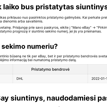
k laiko bus pristatytas siuntiny
kas priklauso nuo pasirinktos pristatymo galimybės. Kai perkate pre
ta dienomis arba savaitėmis.
etainę. Prisijungę prie savo paskyros, eikite į "Mano eBay" -> "Pirkimas
statymo prognozę ir siuntinio sekimo numerį, jei jis yra prieinamas.
o sekimo numeriu?
untinio būseną ne tik per eBay, bet ir per pristatymo bendrovės svetai
udėjimo informaciją bei numatomą pristatymo datą.
Pristatymo bendrovė
DHL
2022-01-
Bay siuntinys, naudodamiesi pa