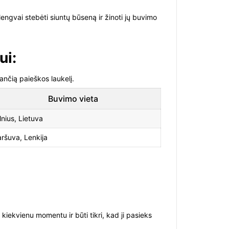
lengvai stebėti siuntų būseną ir žinoti jų buvimo
ui:
ančią paieškos laukelį.
Buvimo vieta
lnius, Lietuva
aršuva, Lenkija
iekvienu momentu ir būti tikri, kad ji pasieks