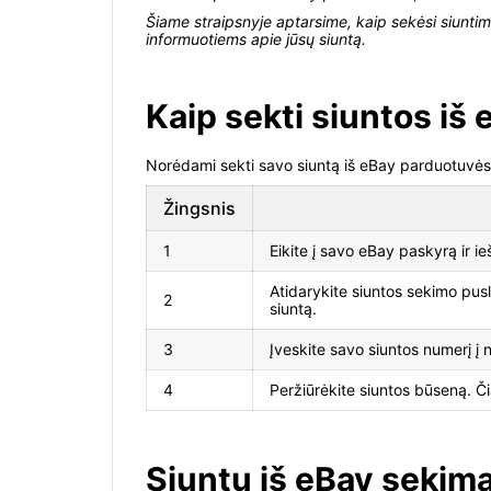
Šiame straipsnyje aptarsime, kaip sekėsi siuntim
informuotiems apie jūsų siuntą.
Kaip sekti siuntos iš
Norėdami sekti savo siuntą iš eBay parduotuvės, t
Žingsnis
1
Eikite į savo eBay paskyrą ir i
Atidarykite siuntos sekimo pusl
2
siuntą.
3
Įveskite savo siuntos numerį į 
4
Peržiūrėkite siuntos būseną. Či
Siuntų iš eBay sekima