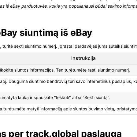
as iš eBay parduotuvės, kokie yra populiariausi būdai sekimo informac
 eBay siuntimą iš eBay
urite sekti siuntimo numerį. Įprastai pardavėjas jums suteiks siuntim
Instrukcija
eškokite siuntos informacijos. Ten turėtumėte rasti siuntimo numerį.
apį. Dauguma siuntimo bendrovių turi savo internetinius puslapius, kur 
numatytą lauką ir spauskite "Ieškoti" arba "Sekti siuntą".
a turėtumėte matyti informaciją apie siuntos buvimo vietą, pristatymo
s per track.global paslaugą