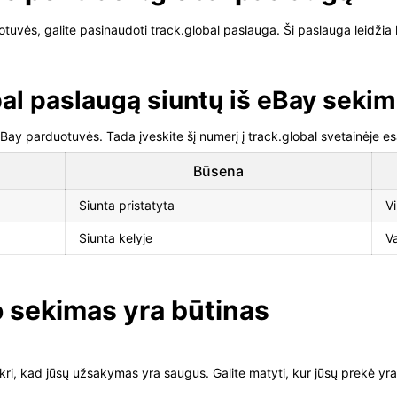
otuvės, galite pasinaudoti track.global paslauga. Ši paslauga leidžia 
bal paslaugą siuntų iš eBay sekim
eBay parduotuvės. Tada įveskite šį numerį į track.global svetainėje es
Būsena
Siunta pristatyta
Vi
Siunta kelyje
V
 sekimas yra būtinas
i, kad jūsų užsakymas yra saugus. Galite matyti, kur jūsų prekė yra k