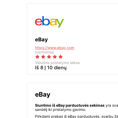
eBay
https://www.ebay.com
Įvertinimas
Vidutinis pristatymo laikas
Iš 8 Į 10 dienų
eBay
Siuntimo iš eBay parduotuvės sekimas
yra sva
sandėlį iki pristatymo gavimo.
Pirkdami prekes iš eBay parduotuvės, svarbu žinot