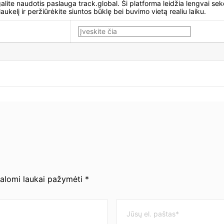
lite naudotis paslauga track.global. Ši platforma leidžia lengvai sekėti
ukelį ir peržiūrėkite siuntos būklę bei buvimo vietą realiu laiku.
valomi laukai pažymėti *