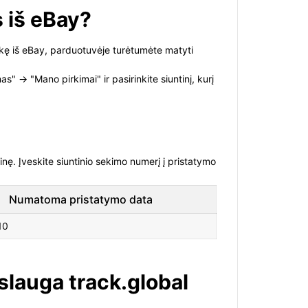
s iš eBay?
kę iš eBay, parduotuvėje turėtumėte matyti
" -> "Mano pirkimai" ir pasirinkite siuntinį, kurį
nę. Įveskite siuntinio sekimo numerį į pristatymo
Numatoma pristatymo data
10
slauga track.global