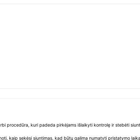
rbi procedūra, kuri padeda pirkėjams išlaikyti kontrolę ir stebėti siu
i, kaip sekėsi siuntimas, kad būtų galima numatyti pristatymo laiką ir