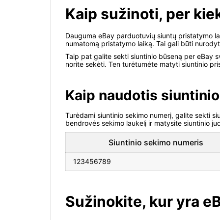
Kaip sužinoti, per kie
Dauguma eBay parduotuvių siuntų pristatymo lai
numatomą pristatymo laiką. Tai gali būti nurody
Taip pat galite sekti siuntinio būseną per eBay sv
norite sekėti. Ten turėtumėte matyti siuntinio pri
Kaip naudotis siuntini
Turėdami siuntinio sekimo numerį, galite sekti si
bendrovės sekimo laukelį ir matysite siuntinio j
Siuntinio sekimo numeris
123456789
Sužinokite, kur yra e