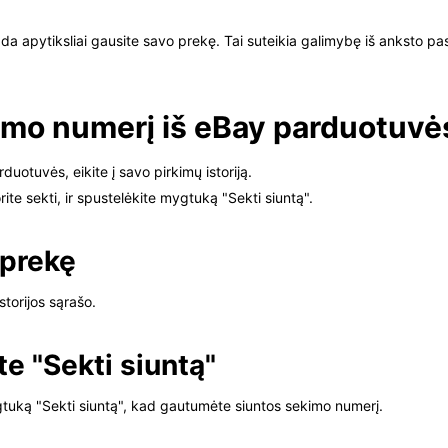
apytiksliai gausite savo prekę. Tai suteikia galimybę iš anksto pasiru
kimo numerį iš eBay parduotuvė
uotuvės, eikite į savo pirkimų istoriją.
ite sekti, ir spustelėkite mygtuką "Sekti siuntą".
 prekę
torijos sąrašo.
te "Sekti siuntą"
tuką "Sekti siuntą", kad gautumėte siuntos sekimo numerį.