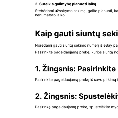
2. Suteikia galimybę planuoti laiką
Stebėdami užsakymo sekimą, galite planuoti, kada 
nenumatyto laiko.
Kaip gauti siuntų se
Norėdami gauti siuntų sekimo numerį iš eBay pard
Pasirinkite pageidaujamą prekę, kurios siuntą nor
1. Žingsnis: Pasirinkite
Pasirinkite pageidaujamą prekę iš savo pirkimų is
2. Žingsnis: Spustelėki
Pasirinkę pageidaujamą prekę, spustelėkite myg