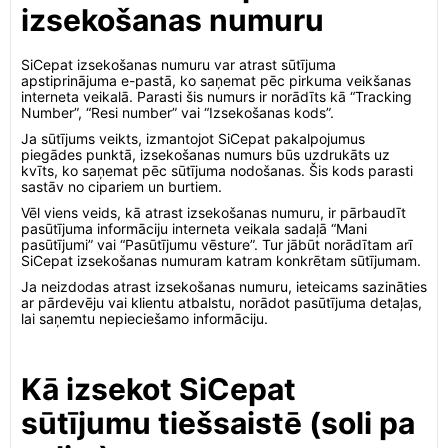
izsekošanas numuru
SiCepat izsekošanas numuru var atrast sūtījuma
apstiprinājuma e-pastā, ko saņemat pēc pirkuma veikšanas
interneta veikalā. Parasti šis numurs ir norādīts kā “Tracking
Number”, “Resi number” vai “Izsekošanas kods”.
Ja sūtījums veikts, izmantojot SiCepat pakalpojumus
piegādes punktā, izsekošanas numurs būs uzdrukāts uz
kvīts, ko saņemat pēc sūtījuma nodošanas. Šis kods parasti
sastāv no cipariem un burtiem.
Vēl viens veids, kā atrast izsekošanas numuru, ir pārbaudīt
pasūtījuma informāciju interneta veikala sadaļā “Mani
pasūtījumi” vai “Pasūtījumu vēsture”. Tur jābūt norādītam arī
SiCepat izsekošanas numuram katram konkrētam sūtījumam.
Ja neizdodas atrast izsekošanas numuru, ieteicams sazināties
ar pārdevēju vai klientu atbalstu, norādot pasūtījuma detaļas,
lai saņemtu nepieciešamo informāciju.
Kā izsekot SiCepat
sūtījumu tiešsaistē (soli pa