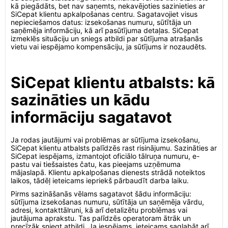
kā piegādāts, bet nav saņemts, nekavējoties sazinieties ar
SiCepat klientu apkalpošanas centru. Sagatavojiet visus
nepieciešamos datus: izsekošanas numuru, sūtītāja un
saņēmēja informāciju, kā arī pasūtījuma detaļas. SiCepat
izmeklēs situāciju un sniegs atbildi par sūtījuma atrašanās
vietu vai iespējamo kompensāciju, ja sūtījums ir nozaudēts.
SiCepat klientu atbalsts: kā
sazināties un kādu
informāciju sagatavot
Ja rodas jautājumi vai problēmas ar sūtījuma izsekošanu,
SiCepat klientu atbalsts palīdzēs rast risinājumu. Sazināties ar
SiCepat iespējams, izmantojot oficiālo tālruņa numuru, e-
pastu vai tiešsaistes čatu, kas pieejams uzņēmuma
mājaslapā. Klientu apkalpošanas dienests strādā noteiktos
laikos, tādēļ ieteicams iepriekš pārbaudīt darba laiku.
Pirms sazināšanās vēlams sagatavot šādu informāciju:
sūtījuma izsekošanas numuru, sūtītāja un saņēmēja vārdu,
adresi, kontakttālruni, kā arī detalizētu problēmas vai
jautājuma aprakstu. Tas palīdzēs operatoram ātrāk un
precīzāk sniegt atbildi. Ja iespējams, ieteicams saglabāt arī