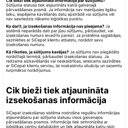
Cik bieži tiek atjaunināta informācija par sūtījumu?
Sūtījuma statuss tiek atjaunināts katrā galvenajā
pārvadāšanas posmā. Ja informācija nav mainījusies ilgāku
laiku, iespējama kavēšanās datu apstrādē vai sūtījums vēl
nav sasniedzis nākamo loģistikas punktu.
Ko darīt, ja izsekošanas informācija nav pieejama?
Ja
sistēmā neparādās dati par jūsu sūtījumu, pārbaudiet, vai
izsekošanas numurs ievadīts pareizi. Ja problēma saglabājas,
sazinieties ar SiCepat klientu atbalstu, norādot savu
izsekošanas numuru.
Kā rīkoties, ja sūtījums kavējas?
Ja sūtījums nav piegādāts
norādītajā termiņā, pārbaudiet izsekošanas statusu. Ja
redzama aizkavēšanās vai neskaidrības, ieteicams sazināties
ar SiCepat klientu servisu, lai noskaidrotu situāciju un saņemtu
turpmākos norādījumus.
Cik bieži tiek atjaunināta
izsekošanas informācija
SiCepat izsekošanas sistēma nodrošina regulāru informācijas
atjaunināšanu par sūtījuma statusu visos galvenajos
pārvadāšanas posmos. Informācija tiek sinhronizēta ar
loģistikas centru datubāzēm un tiek atjaunināta katru reizi,