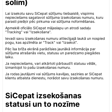
solim)
Lai izsekotu savu SiCepat sūtījumu tiešsaistē, vispirms
nepieciešams sagatavot sūtījuma izsekošanas numuru, kuru
parasti piešķir pēc pirkuma vai sūtījuma noformēšanas.
Apmeklē oficiālo SiCepat mājaslapu un atrodi sadaļu
"Tracking" vai "Izsekošana".
Ievadi savu izsekošanas numuru attiecīgajā laukā un nospied
pogu, kas apzīmēta ar "Track" vai "Izsekot".
Pēc īsa brīža ekrānā parādīsies jaunākā informācija par
sūtījuma atrašanās vietu, statusu un paredzamo piegādes
laiku.
Ja nepieciešams, vari atkārtoti pārbaudīt statusu vēlāk,
izmantojot to pašu izsekošanas numuru.
Ja rodas jautājumi vai sūtījums kavējas, sazinies ar SiCepat
klientu atbalsta dienestu, norādot savu izsekošanas numuru.
SiCepat izsekošanas
statusi un to nozīme