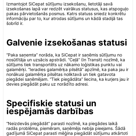
Izmantojot SiCepat sūtījumu izsekošanu, lietotāji savā
izsekošanas lapā var redzēt vairākus statusus, kas atspoguļo
pakas pārvietošanās posmus. Katrs statuss sniedz konkrētu
informāciju par to, kur atrodas sūtījums un kādā stadijā tas
šobrīd ir.
Galvenie izsekošanas statusi
“Paka saņemta” norāda, ka SiCepat ir saņēmis sūtījumu no
nosūtītāja un uzsācis apstrādi. “Ceļā” (In Transit) nozīmē, ka
sūtījums tiek transportēts uz nākamo loģistikas punktu vai
galamērķi. “Ieradies galamērķa pilsētā” apzīmē, ka paka jau ir
nonākusi galamērķa pilsētas noliktavā un tiek gatavota
piegādei saņēmējam. “Tiek piegādāta” liecina, ka kurjers jau ir
devies piegādāt paku uz norādīto adresi.
Specifiskie statusi un
iespējamās darbības
“Neizdevās piegādāt” parasti nozīmē, ka piegādes laikā
radās problēma, piemēram, saņēmējs nebija pieejams. Šādā
gadījumā SiCepat parasti mēģina piegādāt sūtījumu atkārtoti