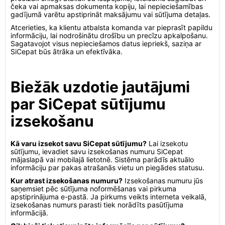
čeka vai apmaksas dokumenta kopiju, lai nepieciešamības
gadījumā varētu apstiprināt maksājumu vai sūtījuma detaļas.
Atcerieties, ka klientu atbalsta komanda var pieprasīt papildu
informāciju, lai nodrošinātu drošību un precīzu apkalpošanu.
Sagatavojot visus nepieciešamos datus iepriekš, saziņa ar
SiCepat būs ātrāka un efektīvāka.
Biežāk uzdotie jautājumi
par SiCepat sūtījumu
izsekošanu
Kā varu izsekot savu SiCepat sūtījumu?
Lai izsekotu
sūtījumu, ievadiet savu izsekošanas numuru SiCepat
mājaslapā vai mobilajā lietotnē. Sistēma parādīs aktuālo
informāciju par pakas atrašanās vietu un piegādes statusu.
Kur atrast izsekošanas numuru?
Izsekošanas numuru jūs
saņemsiet pēc sūtījuma noformēšanas vai pirkuma
apstiprinājuma e-pastā. Ja pirkums veikts interneta veikalā,
izsekošanas numurs parasti tiek norādīts pasūtījuma
informācijā.