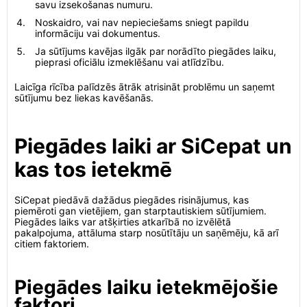
savu izsekošanas numuru.
Noskaidro, vai nav nepieciešams sniegt papildu
informāciju vai dokumentus.
Ja sūtījums kavējas ilgāk par norādīto piegādes laiku,
pieprasi oficiālu izmeklēšanu vai atlīdzību.
Laicīga rīcība palīdzēs ātrāk atrisināt problēmu un saņemt
sūtījumu bez liekas kavēšanās.
Piegādes laiki ar SiCepat un
kas tos ietekmē
SiCepat piedāvā dažādus piegādes risinājumus, kas
piemēroti gan vietējiem, gan starptautiskiem sūtījumiem.
Piegādes laiks var atšķirties atkarībā no izvēlētā
pakalpojuma, attāluma starp nosūtītāju un saņēmēju, kā arī
citiem faktoriem.
Piegādes laiku ietekmējošie
faktori