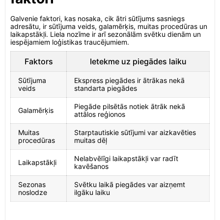
Galvenie faktori, kas nosaka, cik ātri sūtījums sasniegs
adresātu, ir sūtījuma veids, galamērķis, muitas procedūras un
laikapstākļi. Liela nozīme ir arī sezonālām svētku dienām un
iespējamiem loģistikas traucējumiem.
Faktors
Ietekme uz piegādes laiku
Sūtījuma
Ekspress piegādes ir ātrākas nekā
veids
standarta piegādes
Piegāde pilsētās notiek ātrāk nekā
Galamērķis
attālos reģionos
Muitas
Starptautiskie sūtījumi var aizkavēties
procedūras
muitas dēļ
Nelabvēlīgi laikapstākļi var radīt
Laikapstākļi
kavēšanos
Sezonas
Svētku laikā piegādes var aizņemt
noslodze
ilgāku laiku