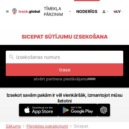
TĪMEKĻA
NODERĪGS
LV
PĀRZINIM
SICEPAT SŪTĪJUMU IZSEKOŠANA
trase
atvērt partnera piedāvājumu
Izsekot savām pakām ir vēl vienkāršāk, izmantojot mūsu
lietotni
Sākums
Piegādes pakalpojumi
Sicepat