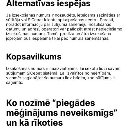
Alternatīvas iespējas
Ja izsekošanas numurs ir nozaudēts, ieteicams sazināties ar
sūtītāju vai SiCepat klientu apkalpošanas centru. Parasti,
norādot informāciju par sūtījuma saņēmēju, nosūtīšanas
datumu un adresi, operatori var palīdzēt atrast nepieciešamo
izsekošanas numuru. Tomēr precīza un ātra izsekošana
joprojām būs iespējama tikai pēc numura saņemšanas.
Kopsavilkums
Izsekošanas numurs ir neaizvietojams, lai sekotu līdzi savam
sūtījumam SiCepat sistēmā. Lai izvairītos no neērtībām,
vienmēr saglabājiet šo numuru līdz brīdim, kad sūtījums ir
saņemts.
Ko nozīmē “piegādes
mēģinājums neveiksmīgs”
un kā rīkoties