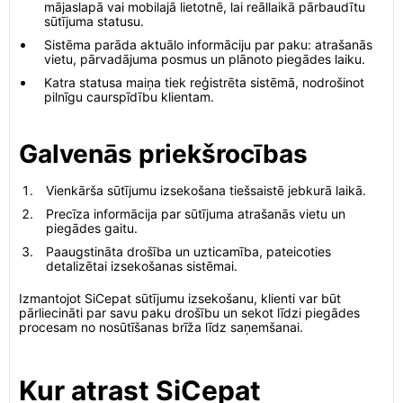
mājaslapā vai mobilajā lietotnē, lai reāllaikā pārbaudītu
sūtījuma statusu.
Sistēma parāda aktuālo informāciju par paku: atrašanās
vietu, pārvadājuma posmus un plānoto piegādes laiku.
Katra statusa maiņa tiek reģistrēta sistēmā, nodrošinot
pilnīgu caurspīdību klientam.
Galvenās priekšrocības
Vienkārša sūtījumu izsekošana tiešsaistē jebkurā laikā.
Precīza informācija par sūtījuma atrašanās vietu un
piegādes gaitu.
Paaugstināta drošība un uzticamība, pateicoties
detalizētai izsekošanas sistēmai.
Izmantojot SiCepat sūtījumu izsekošanu, klienti var būt
pārliecināti par savu paku drošību un sekot līdzi piegādes
procesam no nosūtīšanas brīža līdz saņemšanai.
Kur atrast SiCepat