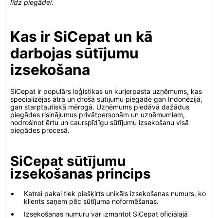
līdz piegādei.
Kas ir SiCepat un kā
darbojas sūtījumu
izsekošana
SiCepat ir populārs loģistikas un kurjerpasta uzņēmums, kas
specializējas ātrā un drošā sūtījumu piegādē gan Indonēzijā,
gan starptautiskā mērogā. Uzņēmums piedāvā dažādus
piegādes risinājumus privātpersonām un uzņēmumiem,
nodrošinot ērtu un caurspīdīgu sūtījumu izsekošanu visā
piegādes procesā.
SiCepat sūtījumu
izsekošanas princips
Katrai pakai tiek piešķirts unikāls izsekošanas numurs, ko
klients saņem pēc sūtījuma noformēšanas.
Izsekošanas numuru var izmantot SiCepat oficiālajā