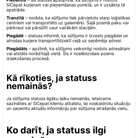
SiCepat kurjeram vai pieņemšanas punktā, un ir uzsākta tā
apstrāde.
Tranzītā
– norāda, ka sūtījums tiek pārvietots starp loģistikas
centriem vai transportēts uz galamērķi. Šajā posmā paku var
pārkraut vai pārsūtīt caur vairākām stacijām.
Piegādē
– statuss informē, ka sūtījums ir izvests piegādei un
atrodas kurjera transportlīdzeklī ceļā uz saņēmēja adresi.
Piegādāts
– apzīmē, ka sūtījums veiksmīgi nodots adresātam
vai atstāts norādītajā vietā. Šis ir noslēdzošais posms
izsekošanas procesā.
Kā rīkoties, ja statuss
nemainās?
Ja sūtījuma statuss ilgāku laiku nemainās, ieteicams
sazināties ar SiCepat klientu atbalstu, lai noskaidrotu situāciju
un saņemtu aktuālu informāciju par sūtījuma atrašanās vietu.
Ko darīt, ja statuss ilgi