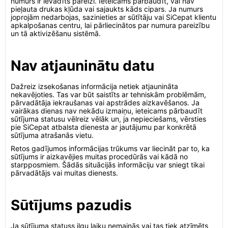
numurs ir ievadīts pareizi. Ieteicams pārbaudīt, vai nav
pieļauta drukas kļūda vai sajaukts kāds cipars. Ja numurs
joprojām nedarbojas, sazinieties ar sūtītāju vai SiCepat klientu
apkalpošanas centru, lai pārliecinātos par numura pareizību
un tā aktivizēšanu sistēmā.
Nav atjauninātu datu
Dažreiz izsekošanas informācija netiek atjaunināta
nekavējoties. Tas var būt saistīts ar tehniskām problēmām,
pārvadātāja iekraušanas vai apstrādes aizkavēšanos. Ja
vairākas dienas nav nekādu izmaiņu, ieteicams pārbaudīt
sūtījuma statusu vēlreiz vēlāk un, ja nepieciešams, vērsties
pie SiCepat atbalsta dienesta ar jautājumu par konkrētā
sūtījuma atrašanās vietu.
Retos gadījumos informācijas trūkums var liecināt par to, ka
sūtījums ir aizkavējies muitas procedūrās vai kādā no
starpposmiem. Šādās situācijās informāciju var sniegt tikai
pārvadātājs vai muitas dienests.
Sūtījums pazudis
Ja sūtījuma statuss ilgu laiku nemainās vai tas tiek atzīmēts