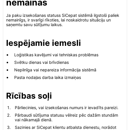
nemainās
Ja paku izsekošanas statuss SiCepat sistēmā ilgstoši paliek
nemainīgs, ir svarīgi rīkoties, lai noskaidrotu situāciju un
saņemtu savu sūtījumu laikus.
Iespējamie iemesli
Loģistikas kavējumi vai tehniskas problēmas
Svētku dienas vai brīvdienas
Nepilnīga vai nepareiza informācija sistēmā
Pasta nodaļas darba laika izmaiņas
Rīcības soļi
Pārliecinies, vai izsekošanas numurs ir ievadīts pareizi.
Pārbaudi sūtījuma statusu vēlreiz pēc dažām stundām
vai nākamajā dienā.
Sazinies ar SiCepat klientu atbalsta dienestu, norādot