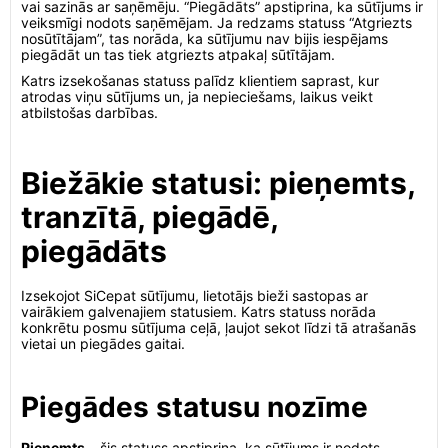
vai sazinās ar saņēmēju. “Piegādāts” apstiprina, ka sūtījums ir
veiksmīgi nodots saņēmējam. Ja redzams statuss “Atgriezts
nosūtītājam”, tas norāda, ka sūtījumu nav bijis iespējams
piegādāt un tas tiek atgriezts atpakaļ sūtītājam.
Katrs izsekošanas statuss palīdz klientiem saprast, kur
atrodas viņu sūtījums un, ja nepieciešams, laikus veikt
atbilstošas darbības.
Biežākie statusi: pieņemts,
tranzītā, piegādē,
piegādāts
Izsekojot SiCepat sūtījumu, lietotājs bieži sastopas ar
vairākiem galvenajiem statusiem. Katrs statuss norāda
konkrētu posmu sūtījuma ceļā, ļaujot sekot līdzi tā atrašanās
vietai un piegādes gaitai.
Piegādes statusu nozīme
Pieņemts
– šis statuss apstiprina, ka sūtījums ir nodots