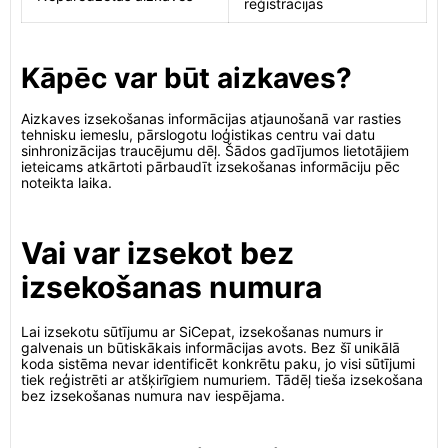
reģistrācijas
Kāpēc var būt aizkaves?
Aizkaves izsekošanas informācijas atjaunošanā var rasties
tehnisku iemeslu, pārslogotu loģistikas centru vai datu
sinhronizācijas traucējumu dēļ. Šādos gadījumos lietotājiem
ieteicams atkārtoti pārbaudīt izsekošanas informāciju pēc
noteikta laika.
Vai var izsekot bez
izsekošanas numura
Lai izsekotu sūtījumu ar SiCepat, izsekošanas numurs ir
galvenais un būtiskākais informācijas avots. Bez šī unikālā
koda sistēma nevar identificēt konkrētu paku, jo visi sūtījumi
tiek reģistrēti ar atšķirīgiem numuriem. Tādēļ tieša izsekošana
bez izsekošanas numura nav iespējama.