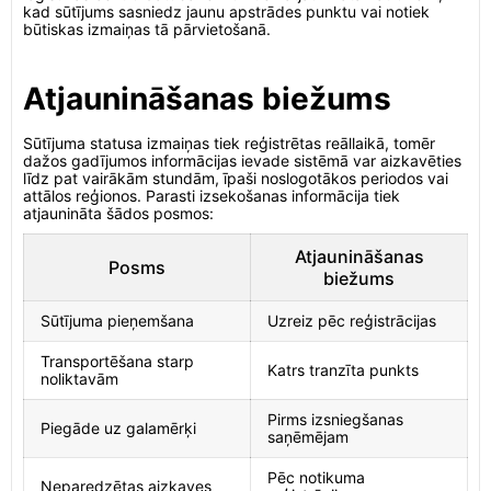
kad sūtījums sasniedz jaunu apstrādes punktu vai notiek
būtiskas izmaiņas tā pārvietošanā.
Atjaunināšanas biežums
Sūtījuma statusa izmaiņas tiek reģistrētas reāllaikā, tomēr
dažos gadījumos informācijas ievade sistēmā var aizkavēties
līdz pat vairākām stundām, īpaši noslogotākos periodos vai
attālos reģionos. Parasti izsekošanas informācija tiek
atjaunināta šādos posmos:
Atjaunināšanas
Posms
biežums
Sūtījuma pieņemšana
Uzreiz pēc reģistrācijas
Transportēšana starp
Katrs tranzīta punkts
noliktavām
Pirms izsniegšanas
Piegāde uz galamērķi
saņēmējam
Pēc notikuma
Neparedzētas aizkaves