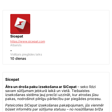
Sicepat
https://www.sicepat.com
Atbalsts
-
Vidējais piegādes laiks
10 dienas
Sicepat
Ātra un droša paku izsekošana ar SiCepat
– seko līdzi
savam sūtījumam jebkurā laikā un vietā. Tiešsaistes
izsekošanas sistēma ļauj precīzi uzzināt, kur atrodas jūsu
pakas, nodrošinot pilnīgu pārliecību par piegādes procesu.
Pateicoties SiCepat izsekošanas pakalpojumam, jūs vienmēr
būsiet informēts par sūtījuma statusu – no nosūtīšanas brīža