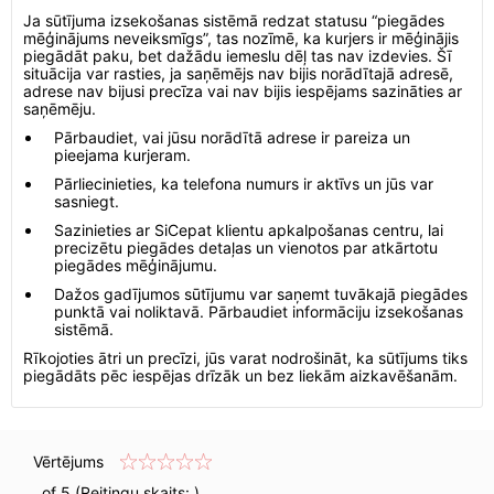
Ja sūtījuma izsekošanas sistēmā redzat statusu “piegādes
mēģinājums neveiksmīgs”, tas nozīmē, ka kurjers ir mēģinājis
piegādāt paku, bet dažādu iemeslu dēļ tas nav izdevies. Šī
situācija var rasties, ja saņēmējs nav bijis norādītajā adresē,
adrese nav bijusi precīza vai nav bijis iespējams sazināties ar
saņēmēju.
Pārbaudiet, vai jūsu norādītā adrese ir pareiza un
pieejama kurjeram.
Pārliecinieties, ka telefona numurs ir aktīvs un jūs var
sasniegt.
Sazinieties ar SiCepat klientu apkalpošanas centru, lai
precizētu piegādes detaļas un vienotos par atkārtotu
piegādes mēģinājumu.
Dažos gadījumos sūtījumu var saņemt tuvākajā piegādes
punktā vai noliktavā. Pārbaudiet informāciju izsekošanas
sistēmā.
Rīkojoties ātri un precīzi, jūs varat nodrošināt, ka sūtījums tiks
piegādāts pēc iespējas drīzāk un bez liekām aizkavēšanām.
Vērtējums
of 5 (Reitingu skaits:
)