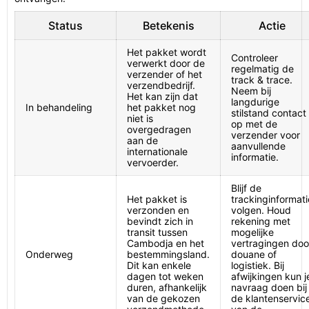
Status
Betekenis
Actie
Het pakket wordt
Controleer
verwerkt door de
regelmatig de
verzender of het
track & trace.
verzendbedrijf.
Neem bij
Het kan zijn dat
langdurige
In behandeling
het pakket nog
stilstand contact
niet is
op met de
overgedragen
verzender voor
aan de
aanvullende
internationale
informatie.
vervoerder.
Blijf de
Het pakket is
trackinginformati
verzonden en
volgen. Houd
bevindt zich in
rekening met
transit tussen
mogelijke
Cambodja en het
vertragingen doo
Onderweg
bestemmingsland.
douane of
Dit kan enkele
logistiek. Bij
dagen tot weken
afwijkingen kun j
duren, afhankelijk
navraag doen bij
van de gekozen
de klantenservic