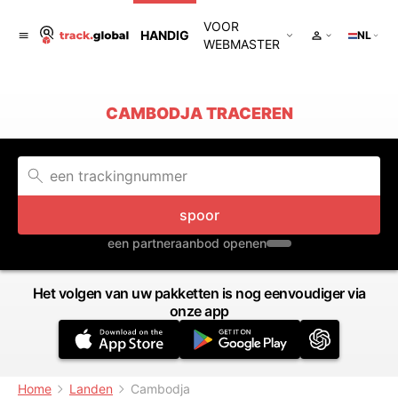
VOOR
HANDIG
NL
WEBMASTER
CAMBODJA TRACEREN
spoor
een partneraanbod openen
Het volgen van uw pakketten is nog eenvoudiger via
onze app
Home
Landen
Cambodja