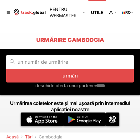
PENTRU
UTILE
RO
WEBMASTER
URMĂRIRE CAMBODGIA
urmări
deschide oferta unui partener
Urmărirea coletelor este și mai ușoară prin intermediul
aplicației noastre
Acasă
Țări
Cambodgia