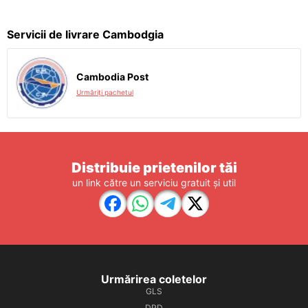
Servicii de livrare Cambodgia
Cambodia Post
Urmăriți pachetul
Distribuie prietenilor tăi
un link către un serviciu gratuit și util
Urmărirea coletelor
GLS
DPD