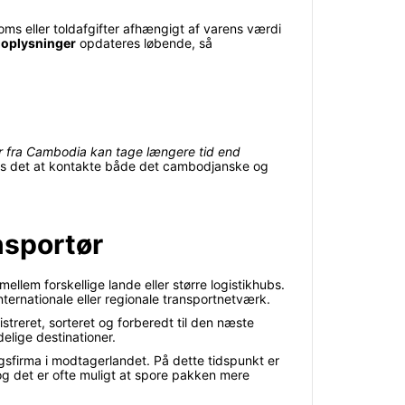
ms eller toldafgifter afhængigt af varens værdi
goplysninger
opdateres løbende, så
r fra Cambodia kan tage længere tid end
ales det at kontakte både det cambodjanske og
ansportør
llem forskellige lande eller større logistikhubs.
ternationale eller regionale transportnetværk.
istreret, sorteret og forberedt til den næste
lige destinationer.
ingsfirma i modtagerlandet. På dette tidspunkt er
 og det er ofte muligt at spore pakken mere