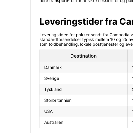
flere transportører for at sikre fleksibilitet og p
Leveringstider fra C
Leveringstiden for pakker sendt fra Cambodia v
standardforsendelser typisk mellem 10 og 25 hve
som toldbehandling, lokale posttjenester og even
Destination
Danmark
Sverige
Tyskland
Storbritannien
USA
Australien