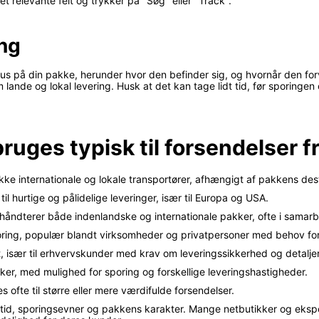
t relevante felt og trykker på "Søg" eller "Track".
ing
tus på din pakke, herunder hvor den befinder sig, og hvornår den for
lande og lokal levering. Husk at det kan tage lidt tid, før sporingen
bruges typisk til forsendelser 
 internationale og lokale transportører, afhængigt af pakkens destin
til hurtige og pålidelige leveringer, især til Europa og USA.
b håndterer både indenlandske og internationale pakker, ofte i sama
oring, populær blandt virksomheder og privatpersoner med behov for 
agt, især til erhvervskunder med krav om leveringssikkerhed og detalje
er, med mulighed for sporing og forskellige leveringshastigheder.
 ofte til større eller mere værdifulde forsendelser.
ngstid, sporingsevner og pakkens karakter. Mange netbutikker og e