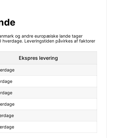
ande
 Danmark og andre europæiske lande tager
0 hverdage. Leveringstiden påvirkes af faktorer
Ekspres levering
verdage
erdage
erdage
verdage
verdage
verdage