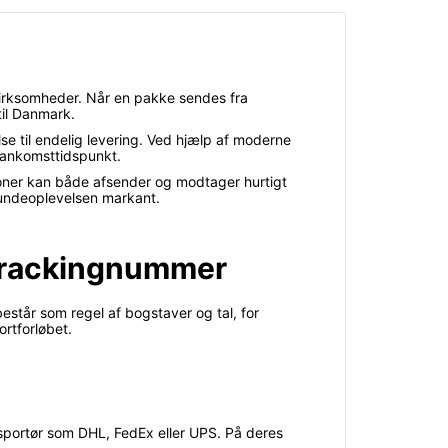
virksomheder. Når en pakke sendes fra
til Danmark.
e til endelig levering. Ved hjælp af moderne
 ankomsttidspunkt.
tioner kan både afsender og modtager hurtigt
kundeoplevelsen markant.
 trackingnummer
står som regel af bogstaver og tal, for
rtforløbet.
ansportør som DHL, FedEx eller UPS. På deres