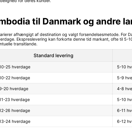
ålidelighed for deres kunder.
ambodia til Danmark og andre l
arierer afhængigt af destination og valgt forsendelsesmetode. For
rdage. Ekspreslevering kan forkorte denne tid markant, ofte til 5-1
tuelle transitlande.
Standard levering
10-25 hverdage
5-10 h
10-22 hverdage
5-9 hv
9-20 hverdage
4-8 hv
11-23 hverdage
5-10 h
12-26 hverdage
6-11 h
13-24 hverdage
6-12 h