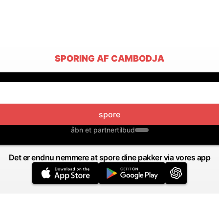
SPORING AF CAMBODJA
spore
åbn et partnertilbud
Det er endnu nemmere at spore dine pakker via vores app