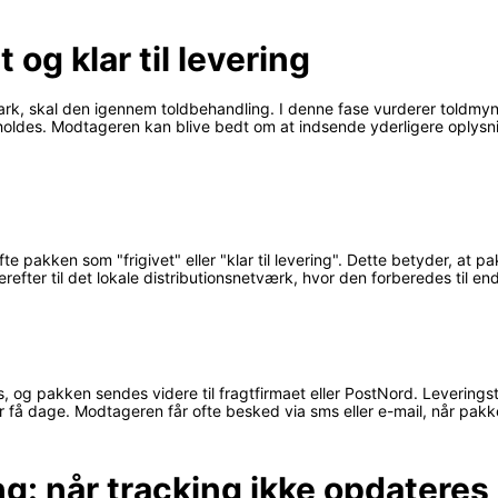
t og klar til levering
k, skal den igennem toldbehandling. I denne fase vurderer toldmy
erholdes. Modtageren kan blive bedt om at indsende yderligere oplysn
e pakken som "frigivet" eller "klar til levering". Dette betyder, at pa
refter til det lokale distributionsnetværk, hvor den forberedes til en
s, og pakken sendes videre til fragtfirmaet eller PostNord. Leverings
r få dage. Modtageren får ofte besked via sms eller e-mail, når pakken
: når tracking ikke opdateres