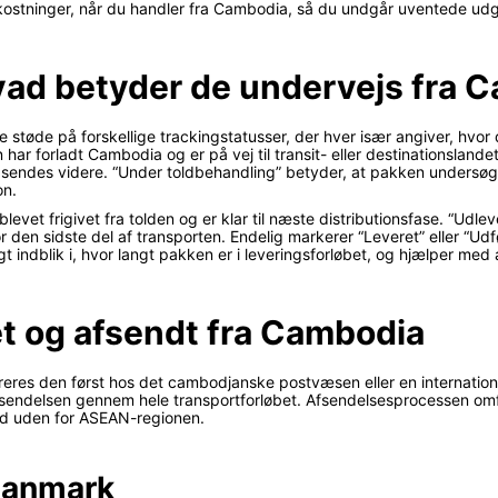
ostninger, når du handler fra Cambodia, så du undgår uventede udg
vad betyder de undervejs fra 
 støde på forskellige trackingstatusser, der hver især angiver, hvor 
har forladt Cambodia og er på vej til transit- eller destinationslandet
den sendes videre. “Under toldbehandling” betyder, at pakken undersø
on.
r blevet frigivet fra tolden og er klar til næste distributionsfase. “Udl
r den sidste del af transporten. Endelig markerer “Leveret” eller “Udfø
t indblik i, hvor langt pakken er i leveringsforløbet, og hjælper med 
t og afsendt fra Cambodia
eres den først hos det cambodjanske postvæsen eller en international
rsendelsen gennem hele transportforløbet. Afsendelsesprocessen omfa
land uden for ASEAN-regionen.
Danmark