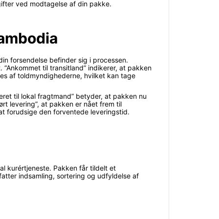
ifter ved modtagelse af din pakke.
Cambodia
din forsendelse befinder sig i processen.
. “Ankommet til transitland” indikerer, at pakken
ges af toldmyndighederne, hvilket kan tage
everet til lokal fragtmand” betyder, at pakken nu
rt levering”, at pakken er nået frem til
at forudsige den forventede leveringstid.
 kurértjeneste. Pakken får tildelt et
tter indsamling, sortering og udfyldelse af