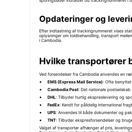
sporingssider indtaster du trackingnummeret i de
Opdateringer og lever
Efter indtastning af trackingnummeret vises sta
oplysninger om toldbehandling, transport mellem 
i Cambodia.
Hvilke transportører 
Ved forsendelser fra Cambodia anvendes en række
EMS (Express Mail Service)
: Ofte benyttet 
Cambodia Post
: Det nationale postselska
DHL
: Tilbyder hurtig ekspreslevering og sp
FedEx
: Kendt for pålidelig international fr
UPS
: Anvendes til både dokumenter og pakk
TNT
: Tilbyder ekspresforsendelser og bruges
Valget af transportør afhænger af pris, leveri