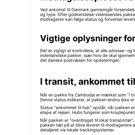
Ved ankomst til Danmark gennemgår forsendelsen
og type. Efter godkendelse videresendes pakke
modtageren kan følge status og forventet leveri
Vigtige oplysninger f
Det er vigtigt at kontrollere, at alle adresse- o
indenlandske pakker
, især hvis de skal igenne
det danske postvæsen for opdateringer.
I transit, ankommet ti
Når en pakke fra Cambodja er mærket som "i trans
Denne status indikerer, at pakken endnu ikke er
Status "ankommet til hub" opstår, når pakken er n
etape af rejsen. Hubs fungerer som knudepunkt
Når pakken er "overdraget til lokal transportør",
pakken tæt på at blive leveret til modtagerens a
detaljeret via lokale trackingsystemer.