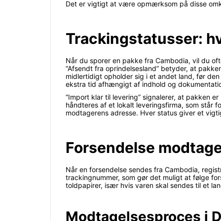
Det er vigtigt at være opmærksom på disse omk
Trackingstatusser: h
Når du sporer en pakke fra Cambodia, vil du ofte
“Afsendt fra oprindelsesland” betyder, at pakken 
midlertidigt opholder sig i et andet land, før 
ekstra tid afhængigt af indhold og dokumentati
“Import klar til levering” signalerer, at pakken e
håndteres af et lokalt leveringsfirma, som står fo
modtagerens adresse. Hver status giver et vigtig
Forsendelse modtage
Når en forsendelse sendes fra Cambodia, registr
trackingnummer, som gør det muligt at følge fo
toldpapirer, især hvis varen skal sendes til et 
Modtagelsesproces i 