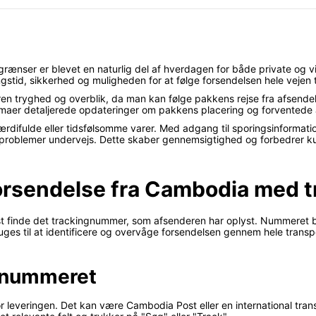
ænser er blevet en naturlig del af hverdagen for både private og 
stid, sikkerhed og muligheden for at følge forsendelsen hele vejen 
n tryghed og overblik, da man kan følge pakkens rejse fra afsendels
firmaer detaljerede opdateringer om pakkens placering og forventede
 værdifulde eller tidsfølsomme varer. Med adgang til sporingsinforma
dre problemer undervejs. Dette skaber gennemsigtighed og forbedrer 
forsendelse fra Cambodia med
st finde det trackingnummer, som afsenderen har oplyst. Nummeret be
 til at identificere og overvåge forsendelsen gennem hele transpo
ngnummeret
for leveringen. Det kan være Cambodia Post eller en international tr