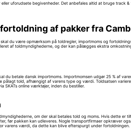
r eller uforudsete begivenheder. Det anbefales altid at bruge track & 
fortoldning af pakker fra Camb
k, skal du være opmærksom på toldregler, importmoms og fortoldning
lleret af toldmyndighederne, og der kan pålægges ekstra omkostnin
skal du betale dansk importmoms. Importmomsen udgør 25 % af varens
 pålagt told, afhængigt af varens type og værdi. Toldsatsen varierer,
a SKATs online værktøjer, inden du bestiller.
n
myndighederne, om der skal betales told og moms. Hvis dette er ti
ter, før pakken kan udleveres. Nogle transportfirmaer opkræver også
or varens værdi, da dette kan blive efterspurgt under fortoldningen.