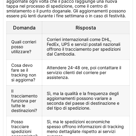
aggiornate ogni volta che il pacco raggiunge una nuova
tappa nel processo di spedizione, come il centro di
smistamento o il punto doganale. Gli aggiornamenti possono
essere più lenti durante i fine settimana o in caso di festività.
Domanda
Risposta
Corrieri internazionali come DHL,
Quali corrieri
FedEx, UPS e servizi postali nazionali
posso
offrono il tracciamento per spedizioni
utilizzare?
dal Cambodia.
Cosa devo
Attendere 24-48 ore, poi contattare il
fare se il
servizio clienti del corriere per
tracking non
assistenza.
si aggiorna?
Il
Sì, ma la qualità e la frequenza degli
tracciamento
aggiornamenti possono variare a
funziona per
seconda del paese di destinazione e
tutte le
del tipo di spedizione.
destinazioni?
Posso
Sì, ma le spedizioni economiche
tracciare
spesso offrono informazioni di tracking
spedizioni
meno dettagliate rispetto ai servizi