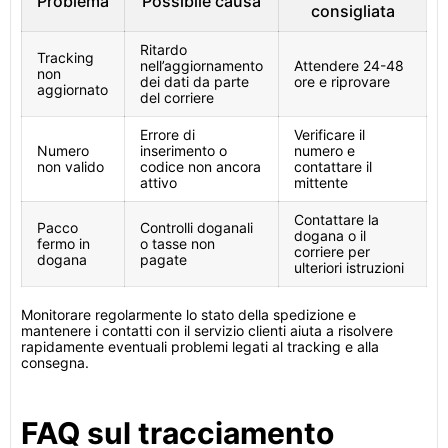
Problema
Possibile causa
consigliata
Ritardo
Tracking
nell’aggiornamento
Attendere 24-48
non
dei dati da parte
ore e riprovare
aggiornato
del corriere
Errore di
Verificare il
Numero
inserimento o
numero e
non valido
codice non ancora
contattare il
attivo
mittente
Contattare la
Pacco
Controlli doganali
dogana o il
fermo in
o tasse non
corriere per
dogana
pagate
ulteriori istruzioni
Monitorare regolarmente lo stato della spedizione e
mantenere i contatti con il servizio clienti aiuta a risolvere
rapidamente eventuali problemi legati al tracking e alla
consegna.
FAQ sul tracciamento