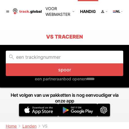
VOOR
HANDIG
NL
WEBMASTER
VS TRACEREN
spoor
een partneraanbod openen
Het volgen van uw pakketten is nog eenvoudiger via
onze app
Home
Landen
VS