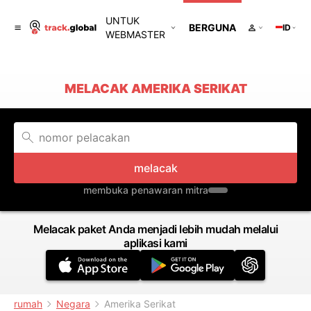
UNTUK
BERGUNA
ID
WEBMASTER
MELACAK AMERIKA SERIKAT
melacak
membuka penawaran mitra
Melacak paket Anda menjadi lebih mudah melalui
aplikasi kami
rumah
Negara
Amerika Serikat