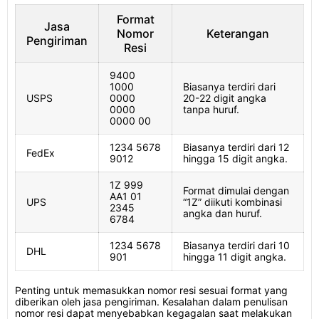
Format
Jasa
Nomor
Keterangan
Pengiriman
Resi
9400
1000
Biasanya terdiri dari
USPS
0000
20-22 digit angka
0000
tanpa huruf.
0000 00
1234 5678
Biasanya terdiri dari 12
FedEx
9012
hingga 15 digit angka.
1Z 999
Format dimulai dengan
AA1 01
UPS
“1Z” diikuti kombinasi
2345
angka dan huruf.
6784
1234 5678
Biasanya terdiri dari 10
DHL
901
hingga 11 digit angka.
Penting untuk memasukkan nomor resi sesuai format yang
diberikan oleh jasa pengiriman. Kesalahan dalam penulisan
nomor resi dapat menyebabkan kegagalan saat melakukan