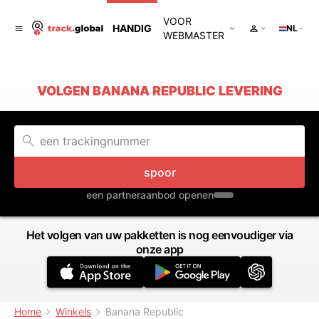
VOOR
HANDIG
NL
WEBMASTER
VOLGEN BANANA REPUBLIC LEVERING
spoor
een partneraanbod openen
Het volgen van uw pakketten is nog eenvoudiger via
onze app
Home
Winkels
Banana Republic