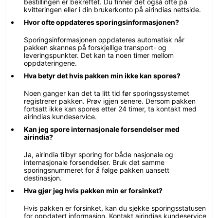
bestillingen er bekreftet. Du finner det også ofte på
kvitteringen eller i din brukerkonto på airindias nettside.
Hvor ofte oppdateres sporingsinformasjonen?
Sporingsinformasjonen oppdateres automatisk når
pakken skannes på forskjellige transport- og
leveringspunkter. Det kan ta noen timer mellom
oppdateringene.
Hva betyr det hvis pakken min ikke kan spores?
Noen ganger kan det ta litt tid før sporingssystemet
registrerer pakken. Prøv igjen senere. Dersom pakken
fortsatt ikke kan spores etter 24 timer, ta kontakt med
airindias kundeservice.
Kan jeg spore internasjonale forsendelser med
airindia?
Ja, airindia tilbyr sporing for både nasjonale og
internasjonale forsendelser. Bruk det samme
sporingsnummeret for å følge pakken uansett
destinasjon.
Hva gjør jeg hvis pakken min er forsinket?
Hvis pakken er forsinket, kan du sjekke sporingsstatusen
for oppdatert informasjon. Kontakt airindias kundeservice