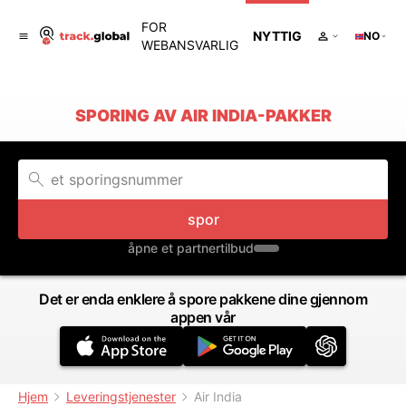
FOR
NYTTIG
NO
WEBANSVARLIG
SPORING AV AIR INDIA-PAKKER
spor
åpne et partnertilbud
Det er enda enklere å spore pakkene dine gjennom
appen vår
Hjem
Leveringstjenester
Air India