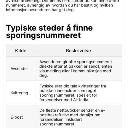
avreise til levering. Det finnes flere steder du kan finne dette
nummeret, avhengig av hvordan du har bestilt og hvilken
informasjon avsenderen har gitt deg.
Typiske steder å finne
sporingsnummeret
Kilde
Beskrivelse
Avsenderen gir ofte sporingsnummeret
direkte etter at pakken er sendt, enten
Avsender
via melding eller i kommunikasjon med
deg.
Fysiske eller digitale kvitteringer fra
butikken inneholder som regel
Kvittering
sporingsnummeret, spesielt for
forsendelser med Air India.
De fleste nettbutikker sender en e-
postbekreftelse med detaljer om
E-post
forsendelsen, inkludert
sporingsnummeret.