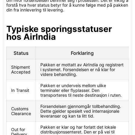
om hvor forsendelsen befinner seg i prosessen. Det er viktig å
forstå hva hver status betyr for å kunne følge med på pakken
din fra innlevering til levering.
Typiske sporingsstatuser
hos AirIndia
Status
Forklaring
Pakken er mottatt av AirIndia og registrert
Shipment
i systemet. Forsendelsen er nå klar for
Accepted
videre behandling.
Pakken er underveis mellom ulike
In Transit
terminaler eller flyplasser. Den
transporteres til neste destinasjon i ruten.
Forsendelsen gjennomgår tollbehandling.
Customs
Dette gjelder spesielt ved internasjonale
Clearance
leveranser og kan ta litt tid.
Pakken er klar og har forlatt det lokale
Out for
distribusjonssenteret. Den er på vei til
Delivery