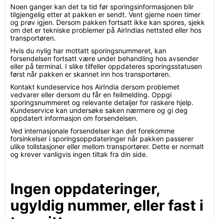
Noen ganger kan det ta tid før sporingsinformasjonen blir
tilgjengelig etter at pakken er sendt. Vent gjerne noen timer
og prøv igjen. Dersom pakken fortsatt ikke kan spores, sjekk
om det er tekniske problemer på AirIndias nettsted eller hos
transportøren.
Hvis du nylig har mottatt sporingsnummeret, kan
forsendelsen fortsatt være under behandling hos avsender
eller på terminal. I slike tilfeller oppdateres sporingsstatusen
først når pakken er skannet inn hos transportøren.
Kontakt kundeservice hos AirIndia dersom problemet
vedvarer eller dersom du får en feilmelding. Oppgi
sporingsnummeret og relevante detaljer for raskere hjelp.
Kundeservice kan undersøke saken nærmere og gi deg
oppdatert informasjon om forsendelsen.
Ved internasjonale forsendelser kan det forekomme
forsinkelser i sporingsoppdateringer når pakken passerer
ulike tollstasjoner eller mellom transportører. Dette er normalt
og krever vanligvis ingen tiltak fra din side.
Ingen oppdateringer,
ugyldig nummer, eller fast i