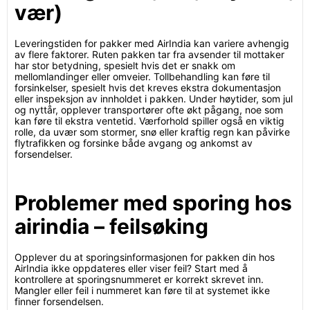
vær)
Leveringstiden for pakker med AirIndia kan variere avhengig
av flere faktorer. Ruten pakken tar fra avsender til mottaker
har stor betydning, spesielt hvis det er snakk om
mellomlandinger eller omveier. Tollbehandling kan føre til
forsinkelser, spesielt hvis det kreves ekstra dokumentasjon
eller inspeksjon av innholdet i pakken. Under høytider, som jul
og nyttår, opplever transportører ofte økt pågang, noe som
kan føre til ekstra ventetid. Værforhold spiller også en viktig
rolle, da uvær som stormer, snø eller kraftig regn kan påvirke
flytrafikken og forsinke både avgang og ankomst av
forsendelser.
Problemer med sporing hos
airindia – feilsøking
Opplever du at sporingsinformasjonen for pakken din hos
AirIndia ikke oppdateres eller viser feil? Start med å
kontrollere at sporingsnummeret er korrekt skrevet inn.
Mangler eller feil i nummeret kan føre til at systemet ikke
finner forsendelsen.