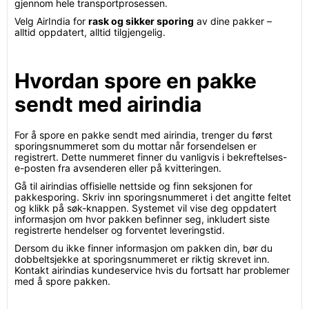
gjennom hele transportprosessen.
Velg AirIndia for
rask og sikker sporing
av dine pakker –
alltid oppdatert, alltid tilgjengelig.
Hvordan spore en pakke
sendt med airindia
For å spore en pakke sendt med airindia, trenger du først
sporingsnummeret som du mottar når forsendelsen er
registrert. Dette nummeret finner du vanligvis i bekreftelses-
e-posten fra avsenderen eller på kvitteringen.
Gå til airindias offisielle nettside og finn seksjonen for
pakkesporing. Skriv inn sporingsnummeret i det angitte feltet
og klikk på søk-knappen. Systemet vil vise deg oppdatert
informasjon om hvor pakken befinner seg, inkludert siste
registrerte hendelser og forventet leveringstid.
Dersom du ikke finner informasjon om pakken din, bør du
dobbeltsjekke at sporingsnummeret er riktig skrevet inn.
Kontakt airindias kundeservice hvis du fortsatt har problemer
med å spore pakken.