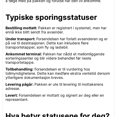
å følge med på pakken og forutse når den vil ankomme.
Typiske sporingsstatuser
Bestilling mottatt:
Pakken er registrert i systemet, men har
ennå ikke blitt sendt fra avsender.
Under transport:
Forsendelsen har forlatt avsenderen og er
på vei til destinasjonen. Dette kan inkludere flere
transportetapper, som fly og lastebil.
Ankommet terminal:
Pakken har nådd et mellomliggende
sorteringssenter og blir videre behandlet før neste
transportetappe.
Tollbehandling:
Forsendelsen er til vurdering hos
tollmyndighetene. Dette kan medføre ekstra ventetid dersom
ytterligere dokumentasjon kreves.
Levering pågår:
Pakken er ute til levering til mottakerens
adresse.
Levert:
Forsendelsen er mottatt og signert av deg eller en
representant.
Hva betyr statusene for deg?