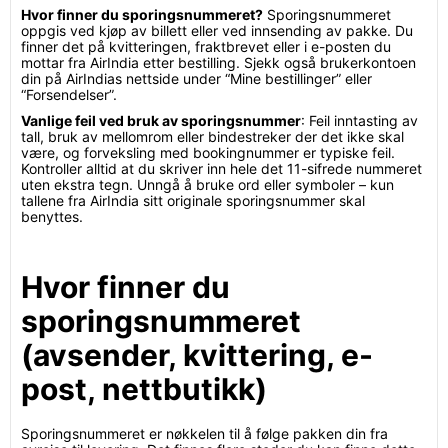
Hvor finner du sporingsnummeret?
Sporingsnummeret
oppgis ved kjøp av billett eller ved innsending av pakke. Du
finner det på kvitteringen, fraktbrevet eller i e-posten du
mottar fra AirIndia etter bestilling. Sjekk også brukerkontoen
din på AirIndias nettside under “Mine bestillinger” eller
“Forsendelser”.
Vanlige feil ved bruk av sporingsnummer
: Feil inntasting av
tall, bruk av mellomrom eller bindestreker der det ikke skal
være, og forveksling med bookingnummer er typiske feil.
Kontroller alltid at du skriver inn hele det 11-sifrede nummeret
uten ekstra tegn. Unngå å bruke ord eller symboler – kun
tallene fra AirIndia sitt originale sporingsnummer skal
benyttes.
Hvor finner du
sporingsnummeret
(avsender, kvittering, e-
post, nettbutikk)
Sporingsnummeret er nøkkelen til å følge pakken din fra