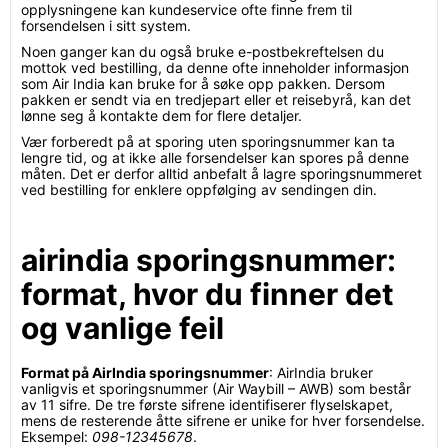
opplysningene kan kundeservice ofte finne frem til
forsendelsen i sitt system.
Noen ganger kan du også bruke e-postbekreftelsen du
mottok ved bestilling, da denne ofte inneholder informasjon
som Air India kan bruke for å søke opp pakken. Dersom
pakken er sendt via en tredjepart eller et reisebyrå, kan det
lønne seg å kontakte dem for flere detaljer.
Vær forberedt på at sporing uten sporingsnummer kan ta
lengre tid, og at ikke alle forsendelser kan spores på denne
måten. Det er derfor alltid anbefalt å lagre sporingsnummeret
ved bestilling for enklere oppfølging av sendingen din.
airindia sporingsnummer:
format, hvor du finner det
og vanlige feil
Format på AirIndia sporingsnummer
: AirIndia bruker
vanligvis et sporingsnummer (Air Waybill – AWB) som består
av 11 sifre. De tre første sifrene identifiserer flyselskapet,
mens de resterende åtte sifrene er unike for hver forsendelse.
Eksempel:
098-12345678
.