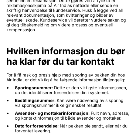
sende inn en reklamasjon. Dette gjøres ved å fylle ut et
reklamasjonsskjema på Air Indias nettside eller sende en
skriftlig henvendelse til kundeservice. Husk å legge ved all
relevant dokumentasjon, som kvitteringer og bilder av
eventuell skade. Kundeservice vil deretter vurdere saken og
gi deg tilbakemelding om videre prosess og eventuell
kompensasjon.
Hvilken informasjon du bør
ha klar før du tar kontakt
For å få rask og presis hjelp med sporing av pakken din hos
Air India, er det viktig å ha følgende informasjon tilgjengelig:
Sporingsnummer:
Dette er den viktigste informasjonen,
da det identifiserer forsendelsen din i systemet.
Bestillingsnummer:
Kan være nødvendig hvis sporing
via sporingsnummer ikke gir ønsket resultat.
Avsender- og mottakerinformasjon:
Fullt navn, adresse,
og kontaktinformasjon til både avsender og mottaker.
Dato for forsendelse:
Når pakken ble sendt, eller når du
forventet levering.