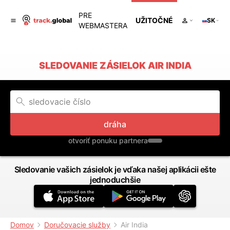
PRE
UŽITOČNÉ
SK
WEBMASTERA
SLEDOVANIE ZÁSIELOK AIR INDIA
dráha
otvoriť ponuku partnera
Sledovanie vašich zásielok je vďaka našej aplikácii ešte
jednoduchšie
Domov
Doručovacie služby
Air India