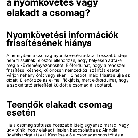
a nyomkövetés vagy
elakadt a csomag?
Nyomkövetési információk
frissítésének hiánya
Amennyiben a csomag nyomkövetési adatai hosszabb ideje
nem frissülnek, először ellenőrizze, hogy helyesen adta-e
meg a küldeményazonosítót. Előfordulhat, hogy a rendszer
frissítései késnek, különösen nemzetközi szállítás esetén.
Várjon néhány órát vagy akár 1-2 napot, majd frissítse újra az
oldalt. Ellenőrizze az e-mail fiókját is, mert előfordulhat, hogy
a szolgáltató értesítést küldött a csomag állapotáról.
Teendők elakadt csomag
esetén
Ha a csomag státusza hosszabb ideig ugyanaz marad, vagy
úgy tűnik, hogy elakadt, lépjen kapcsolatba az AirIndia
ügyfélszolgálatával. Készítse elő a csomagazonosítót és a