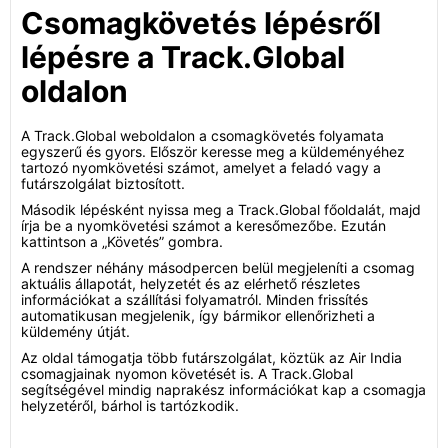
Csomagkövetés lépésről
lépésre a Track.Global
oldalon
A Track.Global weboldalon a csomagkövetés folyamata
egyszerű és gyors. Először keresse meg a küldeményéhez
tartozó nyomkövetési számot, amelyet a feladó vagy a
futárszolgálat biztosított.
Második lépésként nyissa meg a Track.Global főoldalát, majd
írja be a nyomkövetési számot a keresőmezőbe. Ezután
kattintson a „Követés” gombra.
A rendszer néhány másodpercen belül megjeleníti a csomag
aktuális állapotát, helyzetét és az elérhető részletes
információkat a szállítási folyamatról. Minden frissítés
automatikusan megjelenik, így bármikor ellenőrizheti a
küldemény útját.
Az oldal támogatja több futárszolgálat, köztük az Air India
csomagjainak nyomon követését is. A Track.Global
segítségével mindig naprakész információkat kap a csomagja
helyzetéről, bárhol is tartózkodik.