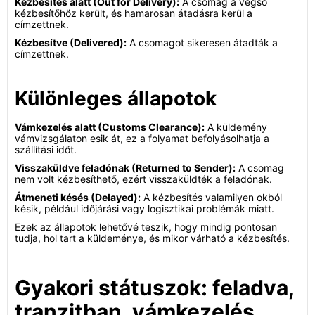
Kézbesítés alatt (Out for Delivery):
A csomag a végső
kézbesítőhöz került, és hamarosan átadásra kerül a
címzettnek.
Kézbesítve (Delivered):
A csomagot sikeresen átadták a
címzettnek.
Különleges állapotok
Vámkezelés alatt (Customs Clearance):
A küldemény
vámvizsgálaton esik át, ez a folyamat befolyásolhatja a
szállítási időt.
Visszaküldve feladónak (Returned to Sender):
A csomag
nem volt kézbesíthető, ezért visszaküldték a feladónak.
Átmeneti késés (Delayed):
A kézbesítés valamilyen okból
késik, például időjárási vagy logisztikai problémák miatt.
Ezek az állapotok lehetővé teszik, hogy mindig pontosan
tudja, hol tart a küldeménye, és mikor várható a kézbesítés.
Gyakori státuszok: feladva,
tranzitban, vámkezelés