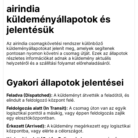
airindia
küldeményállapotok és
jelentésük
Az airindia csomagkövetési rendszer különböző
küldeményállapotokat jelenít meg, amelyek segítenek
pontosan nyomon követni a csomag útját. Ezek az állapotok
részletes információkat adnak a küldemény aktuális
helyzetéről és a szállítási folyamat előrehaladásáról.
Gyakori állapotok jelentései
Feladva (Dispatched):
A küldeményt átvették a feladótól, és
elindult a feldolgozó központ felé.
Feldolgozás alatt (In Transit):
A csomag úton van az egyik
logisztikai ponttól a másikig, vagy éppen feldolgozás zajlik
egy elosztóközpontban.
Érkezett (Arrived):
A küldemény megérkezett egy logisztikai
központba, vagy elérte a célországot.