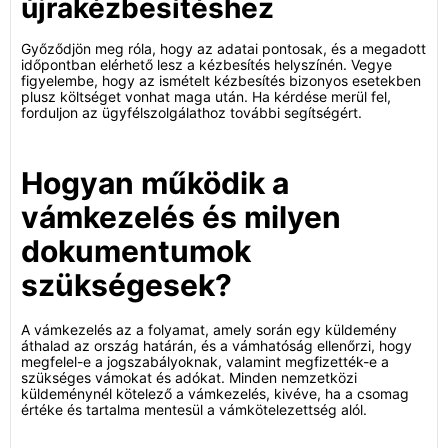
újrakézbesítéshez
Győződjön meg róla, hogy az adatai pontosak, és a megadott
időpontban elérhető lesz a kézbesítés helyszínén. Vegye
figyelembe, hogy az ismételt kézbesítés bizonyos esetekben
plusz költséget vonhat maga után. Ha kérdése merül fel,
forduljon az ügyfélszolgálathoz további segítségért.
Hogyan működik a
vámkezelés és milyen
dokumentumok
szükségesek?
A vámkezelés az a folyamat, amely során egy küldemény
áthalad az ország határán, és a vámhatóság ellenőrzi, hogy
megfelel-e a jogszabályoknak, valamint megfizették-e a
szükséges vámokat és adókat. Minden nemzetközi
küldeménynél kötelező a vámkezelés, kivéve, ha a csomag
értéke és tartalma mentesül a vámkötelezettség alól.