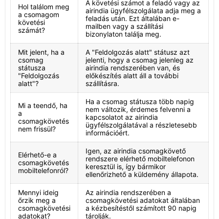
A követési számot a feladó vagy az
Hol találom meg
airindia ügyfélszolgálata adja meg a
a csomagom
feladás után. Ezt általában e-
követési
mailben vagy a szállítási
számát?
bizonylaton találja meg.
Mit jelent, ha a
A "Feldolgozás alatt" státusz azt
csomag
jelenti, hogy a csomag jelenleg az
státusza
airindia rendszerében van, és
"Feldolgozás
előkészítés alatt áll a további
alatt"?
szállításra.
Ha a csomag státusza több napig
Mi a teendő, ha
nem változik, érdemes felvenni a
a
kapcsolatot az airindia
csomagkövetés
ügyfélszolgálatával a részletesebb
nem frissül?
információért.
Igen, az airindia csomagkövető
Elérhető-e a
rendszere elérhető mobiltelefonon
csomagkövetés
keresztül is, így bármikor
mobiltelefonról?
ellenőrizhető a küldemény állapota.
Mennyi ideig
Az airindia rendszerében a
őrzik meg a
csomagkövetési adatokat általában
csomagkövetési
a kézbesítéstől számított 90 napig
adatokat?
tárolják.