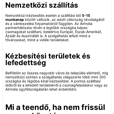
Nemzetközi szállítás
Nemzetközi kézbesítés esetén a szállítási idő
5-15
munkanap
között változik, az adott célország távolságától
és a vámkezelési folyamatoktól függően. Az AirIndia
partnerhálózata révén a legtöbb országba képes
csomagokat szállítani, beleértve Európát, Észak-Amerikát,
Ázsiát és Ausztráliát is. A szolgáltatás lefedi mind a
fővárosokat, mind a vidéki területeket.
Kézbesítési területek és
lefedettség
Belföldön az összes nagyobb város és település elérhető, míg
nemzetközi szinten a szolgáltatás
világszerte
több mint 200
országba és régióba kínál kézbesítést. A pontos szállítási
időkről és a lefedett területekről a csomagfeladáskor vagy az
AirIndia ügyfélszolgálatán lehet érdeklődni.
Mi a teendő, ha nem frissül