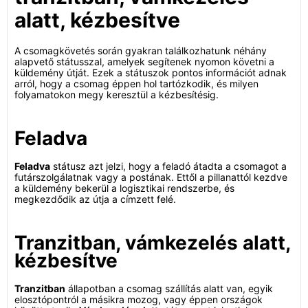
alatt, kézbesítve
A csomagkövetés során gyakran találkozhatunk néhány
alapvető státusszal, amelyek segítenek nyomon követni a
küldemény útját. Ezek a státuszok pontos információt adnak
arról, hogy a csomag éppen hol tartózkodik, és milyen
folyamatokon megy keresztül a kézbesítésig.
Feladva
Feladva
státusz azt jelzi, hogy a feladó átadta a csomagot a
futárszolgálatnak vagy a postának. Ettől a pillanattól kezdve
a küldemény bekerül a logisztikai rendszerbe, és
megkezdődik az útja a címzett felé.
Tranzitban, vámkezelés alatt,
kézbesítve
Tranzitban
állapotban a csomag szállítás alatt van, egyik
elosztópontról a másikra mozog, vagy éppen országok