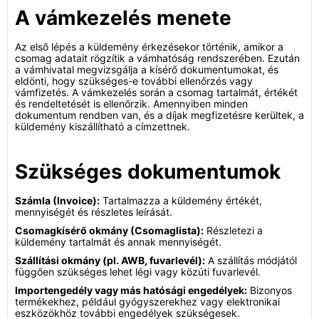
A vámkezelés menete
Az első lépés a küldemény érkezésekor történik, amikor a
csomag adatait rögzítik a vámhatóság rendszerében. Ezután
a vámhivatal megvizsgálja a kísérő dokumentumokat, és
eldönti, hogy szükséges-e további ellenőrzés vagy
vámfizetés. A vámkezelés során a csomag tartalmát, értékét
és rendeltetését is ellenőrzik. Amennyiben minden
dokumentum rendben van, és a díjak megfizetésre kerültek, a
küldemény kiszállítható a címzettnek.
Szükséges dokumentumok
Számla (Invoice):
Tartalmazza a küldemény értékét,
mennyiségét és részletes leírását.
Csomagkísérő okmány (Csomaglista):
Részletezi a
küldemény tartalmát és annak mennyiségét.
Szállítási okmány (pl. AWB, fuvarlevél):
A szállítás módjától
függően szükséges lehet légi vagy közúti fuvarlevél.
Importengedély vagy más hatósági engedélyek:
Bizonyos
termékekhez, például gyógyszerekhez vagy elektronikai
eszközökhöz további engedélyek szükségesek.