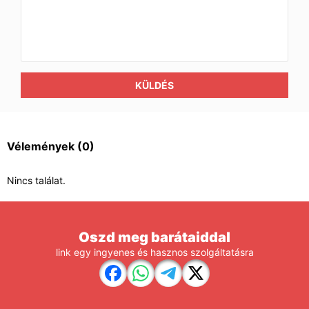
KÜLDÉS
Vélemények
(0)
Nincs találat.
Oszd meg barátaiddal
link egy ingyenes és hasznos szolgáltatásra