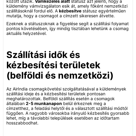
között utazik.
Vámkezelés alatt
státusz azt jelenti, hogy a
küldemény vámvizsgálaton esik át, amely főként nemzetközi
szállításoknál fordul elő. A
kézbesítve
státusz egyértelműen
mutatja, hogy a csomagot a címzett sikeresen átvette.
Ezeknek a státuszoknak a figyelése segít a szállítási folyamat
pontos követésében, így mindig tisztában lehetünk a csomag
aktuális helyzetével.
Szállítási idők és
kézbesítési területek
(belföldi és nemzetközi)
Az AirIndia csomagkövetési szolgáltatásával a küldemények
szállítási ideje és a kézbesítési területek pontosan
meghatározottak. Belföldi szállítás esetén a csomagok
általában
2-5 munkanapon
belül érkeznek meg a
címzetthez, a feladási helytől és a választott szállítási módtól
függően. A nagyobb városokba irányuló kézbesítés gyorsabb
lehet, míg a távolabbi települések esetében az időtartam
hosszabbodhat.