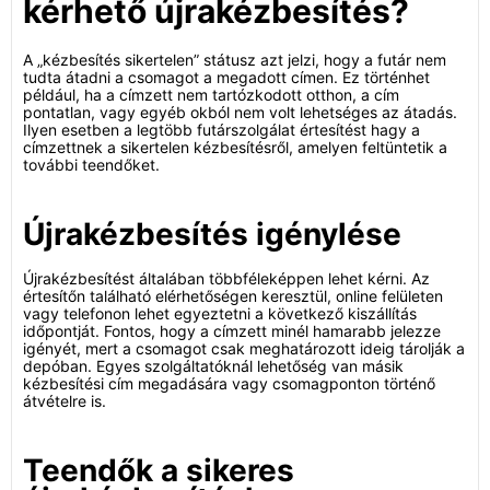
kérhető újrakézbesítés?
A „kézbesítés sikertelen” státusz azt jelzi, hogy a futár nem
tudta átadni a csomagot a megadott címen. Ez történhet
például, ha a címzett nem tartózkodott otthon, a cím
pontatlan, vagy egyéb okból nem volt lehetséges az átadás.
Ilyen esetben a legtöbb futárszolgálat értesítést hagy a
címzettnek a sikertelen kézbesítésről, amelyen feltüntetik a
további teendőket.
Újrakézbesítés igénylése
Újrakézbesítést általában többféleképpen lehet kérni. Az
értesítőn található elérhetőségen keresztül, online felületen
vagy telefonon lehet egyeztetni a következő kiszállítás
időpontját. Fontos, hogy a címzett minél hamarabb jelezze
igényét, mert a csomagot csak meghatározott ideig tárolják a
depóban. Egyes szolgáltatóknál lehetőség van másik
kézbesítési cím megadására vagy csomagponton történő
átvételre is.
Teendők a sikeres