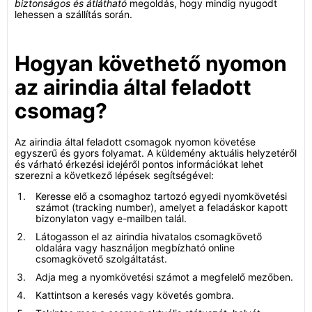
biztonságos és átlátható
megoldás, hogy mindig nyugodt
lehessen a szállítás során.
Hogyan követhető nyomon
az airindia által feladott
csomag?
Az airindia által feladott csomagok nyomon követése
egyszerű és gyors folyamat. A küldemény aktuális helyzetéről
és várható érkezési idejéről pontos információkat lehet
szerezni a következő lépések segítségével:
Keresse elő a csomaghoz tartozó egyedi nyomkövetési
számot (tracking number), amelyet a feladáskor kapott
bizonylaton vagy e-mailben talál.
Látogasson el az airindia hivatalos csomagkövető
oldalára vagy használjon megbízható online
csomagkövető szolgáltatást.
Adja meg a nyomkövetési számot a megfelelő mezőben.
Kattintson a keresés vagy követés gombra.