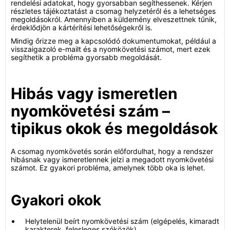
rendelési adatokat, hogy gyorsabban segíthessenek. Kérjen
részletes tájékoztatást a csomag helyzetéről és a lehetséges
megoldásokról. Amennyiben a küldemény elveszettnek tűnik,
érdeklődjön a kártérítési lehetőségekről is.
Mindig őrizze meg a kapcsolódó dokumentumokat, például a
visszaigazoló e-mailt és a nyomkövetési számot, mert ezek
segíthetik a probléma gyorsabb megoldását.
Hibás vagy ismeretlen
nyomkövetési szám –
tipikus okok és megoldások
A csomag nyomkövetés során előfordulhat, hogy a rendszer
hibásnak vagy ismeretlennek jelzi a megadott nyomkövetési
számot. Ez gyakori probléma, amelynek több oka is lehet.
Gyakori okok
Helytelenül beírt nyomkövetési szám (elgépelés, kimaradt
karakterek, felesleges szóközök)