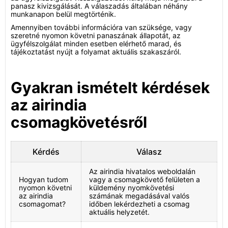
panasz kivizsgálását. A válaszadás általában néhány
munkanapon belül megtörténik.
Amennyiben további információra van szüksége, vagy
szeretné nyomon követni panaszának állapotát, az
ügyfélszolgálat minden esetben elérhető marad, és
tájékoztatást nyújt a folyamat aktuális szakaszáról.
Gyakran ismételt kérdések
az airindia
csomagkövetésről
Kérdés
Válasz
Az airindia hivatalos weboldalán
Hogyan tudom
vagy a csomagkövető felületen a
nyomon követni
küldemény nyomkövetési
az airindia
számának megadásával valós
csomagomat?
időben lekérdezheti a csomag
aktuális helyzetét.