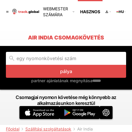
WEBMESTER
HASZNOS
HU
SZÁMÁRA
AIR INDIA CSOMAGKÖVETÉS
pálya
partner ajánlatának megnyitása
Csomagjai nyomon követése még könnyebb az
alkalmazásunkon keresztül
Főoldal
Szállítási szolgáltatások
Air India