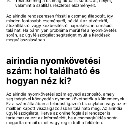
Tekintse meg a csomag aktuális státuszát, helyét,
valamint a szállítás részletes előzményeit.
Az airindia rendszeresen frissíti a csomag állapotát, így
minden fontosabb eseményről, például az átvételről,
átszállításról vagy kézbesítésről naprakész információt
találhat. Ha bármilyen probléma merül fel a nyomkövetés
során, az ügyfélszolgálat segítséget nyújt a kérdések
megválaszolásában.
airindia nyomkövetési
szám: hol található és
hogyan néz ki?
Az airindia nyomkövetési szám egyedi azonosító, amely
segítségével könnyedén nyomon követhetők a küldemények.
Ez a szám általában a feladást igazoló bizonylaton vagy az e-
mailben kapott visszaigazolásban található meg. Az airindia
ügyfélszolgálata, illetve az online foglalási rendszer is
tartalmazza ezt az információt, ha a csomagküldés során
megadta e-mail címét vagy regisztrált a felületen.