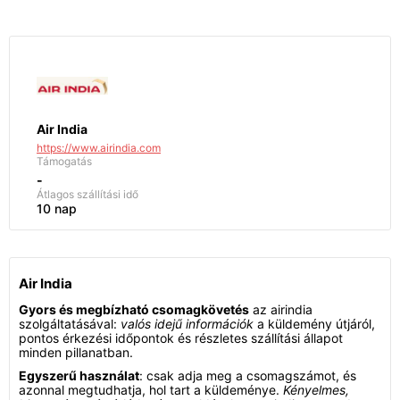
Air India
https://www.airindia.com
Támogatás
-
Átlagos szállítási idő
10 nap
Air India
Gyors és megbízható csomagkövetés
az airindia
szolgáltatásával:
valós idejű információk
a küldemény útjáról,
pontos érkezési időpontok és részletes szállítási állapot
minden pillanatban.
Egyszerű használat
: csak adja meg a csomagszámot, és
azonnal megtudhatja, hol tart a küldeménye.
Kényelmes,