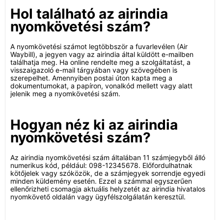
Hol található az airindia
nyomkövetési szám?
A nyomkövetési számot legtöbbször a fuvarlevélen (Air
Waybill), a jegyen vagy az airindia által küldött e-mailben
találhatja meg. Ha online rendelte meg a szolgáltatást, a
visszaigazoló e-mail tárgyában vagy szövegében is
szerepelhet. Amennyiben postai úton kapta meg a
dokumentumokat, a papíron, vonalkód mellett vagy alatt
jelenik meg a nyomkövetési szám.
Hogyan néz ki az airindia
nyomkövetési szám?
Az airindia nyomkövetési szám általában 11 számjegyből álló
numerikus kód, például: 098-12345678. Előfordulhatnak
kötőjelek vagy szóközök, de a számjegyek sorrendje egyedi
minden küldemény esetén. Ezzel a számmal egyszerűen
ellenőrizheti csomagja aktuális helyzetét az airindia hivatalos
nyomkövető oldalán vagy ügyfélszolgálatán keresztül.