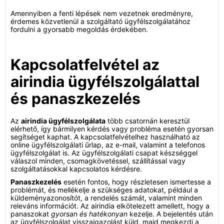
Amennyiben a fenti lépések nem vezetnek eredményre,
érdemes közvetlenül a szolgáltató ügyfélszolgálatához
fordulni a gyorsabb megoldás érdekében.
Kapcsolatfelvétel az
airindia ügyfélszolgálattal
és panaszkezelés
Az
airindia ügyfélszolgálata
több csatornán keresztül
elérhető, így bármilyen kérdés vagy probléma esetén gyorsan
segítséget kaphat. A kapcsolatfelvételhez használható az
online ügyfélszolgálati űrlap, az e-mail, valamint a telefonos
ügyfélszolgálat is. Az ügyfélszolgálati csapat készséggel
válaszol minden, csomagkövetéssel, szállítással vagy
szolgáltatásokkal kapcsolatos kérdésre.
Panaszkezelés
esetén fontos, hogy részletesen ismertesse a
problémát, és mellékelje a szükséges adatokat, például a
küldeményazonosítót, a rendelés számát, valamint minden
releváns információt. Az airindia elkötelezett amellett, hogy a
panaszokat
gyorsan és hatékonyan
kezelje. A bejelentés után
az ügyfélszolgálat visszaigazolást küld, majd megkezdi a