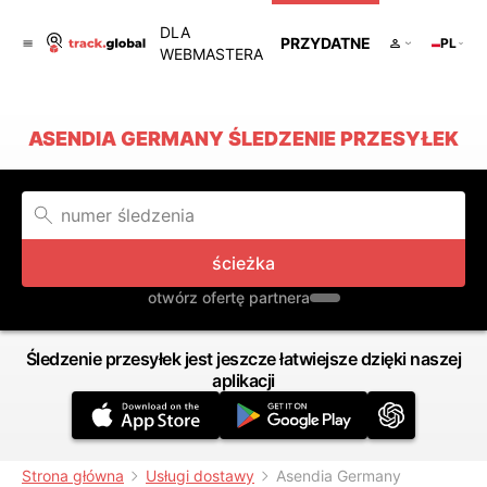
DLA
PRZYDATNE
PL
WEBMASTERA
ASENDIA GERMANY ŚLEDZENIE PRZESYŁEK
ścieżka
otwórz ofertę partnera
Śledzenie przesyłek jest jeszcze łatwiejsze dzięki naszej
aplikacji
Strona główna
Usługi dostawy
Asendia Germany