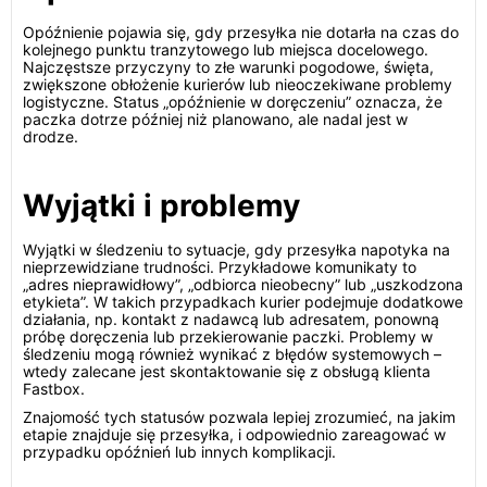
Opóźnienie pojawia się, gdy przesyłka nie dotarła na czas do
kolejnego punktu tranzytowego lub miejsca docelowego.
Najczęstsze przyczyny to złe warunki pogodowe, święta,
zwiększone obłożenie kurierów lub nieoczekiwane problemy
logistyczne. Status „opóźnienie w doręczeniu” oznacza, że
paczka dotrze później niż planowano, ale nadal jest w
drodze.
Wyjątki i problemy
Wyjątki w śledzeniu to sytuacje, gdy przesyłka napotyka na
nieprzewidziane trudności. Przykładowe komunikaty to
„adres nieprawidłowy”, „odbiorca nieobecny” lub „uszkodzona
etykieta”. W takich przypadkach kurier podejmuje dodatkowe
działania, np. kontakt z nadawcą lub adresatem, ponowną
próbę doręczenia lub przekierowanie paczki. Problemy w
śledzeniu mogą również wynikać z błędów systemowych –
wtedy zalecane jest skontaktowanie się z obsługą klienta
Fastbox.
Znajomość tych statusów pozwala lepiej zrozumieć, na jakim
etapie znajduje się przesyłka, i odpowiednio zareagować w
przypadku opóźnień lub innych komplikacji.