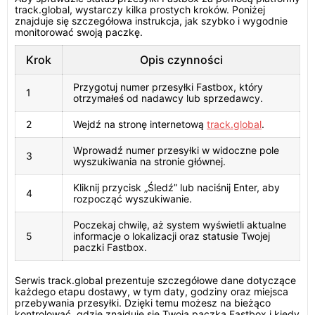
track.global, wystarczy kilka prostych kroków. Poniżej
znajduje się szczegółowa instrukcja, jak szybko i wygodnie
monitorować swoją paczkę.
Krok
Opis czynności
Przygotuj numer przesyłki Fastbox, który
1
otrzymałeś od nadawcy lub sprzedawcy.
2
Wejdź na stronę internetową
track.global
.
Wprowadź numer przesyłki w widoczne pole
3
wyszukiwania na stronie głównej.
Kliknij przycisk „Śledź” lub naciśnij Enter, aby
4
rozpocząć wyszukiwanie.
Poczekaj chwilę, aż system wyświetli aktualne
5
informacje o lokalizacji oraz statusie Twojej
paczki Fastbox.
Serwis track.global prezentuje szczegółowe dane dotyczące
każdego etapu dostawy, w tym daty, godziny oraz miejsca
przebywania przesyłki. Dzięki temu możesz na bieżąco
kontrolować, gdzie znajduje się Twoja paczka Fastbox i kiedy