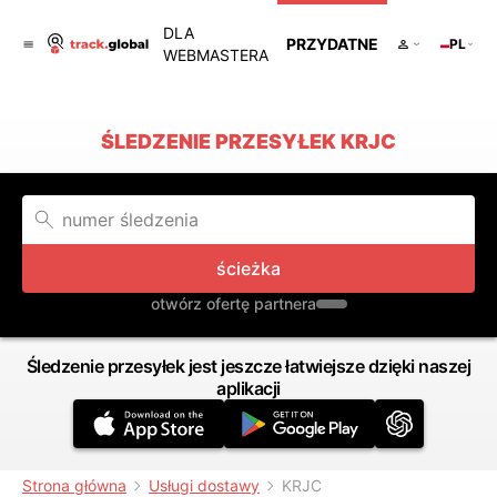
DLA
PRZYDATNE
PL
WEBMASTERA
ŚLEDZENIE PRZESYŁEK KRJC
ścieżka
otwórz ofertę partnera
Śledzenie przesyłek jest jeszcze łatwiejsze dzięki naszej
aplikacji
Strona główna
Usługi dostawy
KRJC