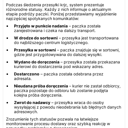
Podczas śledzenia przesyłki krjc, system prezentuje
różnorodne statusy. Każdy z nich informuje o aktualnym
etapie podróży paczki. Poniżej przedstawiamy wyjaśnienie
najczęściej spotykanych komunikatów:
Przyjęto w punkcie nadania
– paczka została
zarejestrowana i czeka na dalszy transport.
W drodze do sortowni
– przesyłka jest transportowana
do najbliższego centrum logistycznego.
Przesyłka w sortowni
– paczka znajduje się w sortowni,
gdzie jest przygotowywana do dalszej wysyłki.
Wydano do doręczenia
– przesyłka została przekazana
kurierowi do dostarczenia pod wskazany adres.
Dostarczono
– paczka została odebrana przez
adresata.
Nieudana próba doręczenia
– kurier nie zastał odbiorcy,
paczka pozostaje do odbioru lub zostanie podjęta
kolejna próba doręczenia.
Zwrot do nadawcy
– przesyłka wraca do osoby
wysyłającej z powodu nieodebrania lub błędnych danych
adresowych.
Zrozumienie tych statusów pozwala na łatwiejsze
monitorowanie procesu dostawy oraz szybką reakcję w