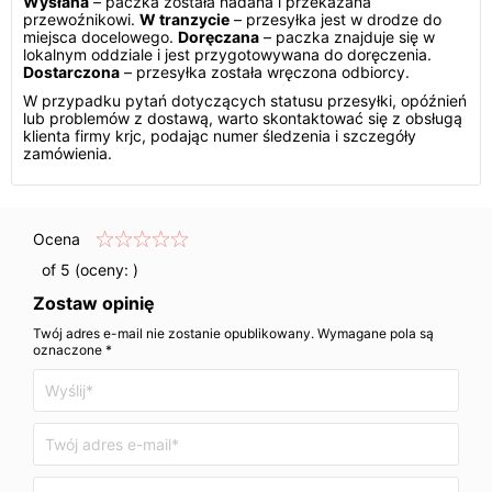
Wysłana
– paczka została nadana i przekazana
przewoźnikowi.
W tranzycie
– przesyłka jest w drodze do
miejsca docelowego.
Doręczana
– paczka znajduje się w
lokalnym oddziale i jest przygotowywana do doręczenia.
Dostarczona
– przesyłka została wręczona odbiorcy.
W przypadku pytań dotyczących statusu przesyłki, opóźnień
lub problemów z dostawą, warto skontaktować się z obsługą
klienta firmy krjc, podając numer śledzenia i szczegóły
zamówienia.
Ocena
of 5 (oceny:
)
Zostaw opinię
Twój adres e-mail nie zostanie opublikowany. Wymagane pola są
oznaczone *