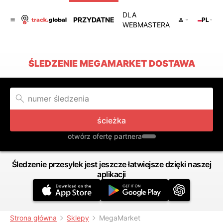
DLA
PRZYDATNE
PL
WEBMASTERA
ŚLEDZENIE MEGAMARKET DOSTAWA
ścieżka
otwórz ofertę partnera
Śledzenie przesyłek jest jeszcze łatwiejsze dzięki naszej
aplikacji
Strona główna
Sklepy
MegaMarket