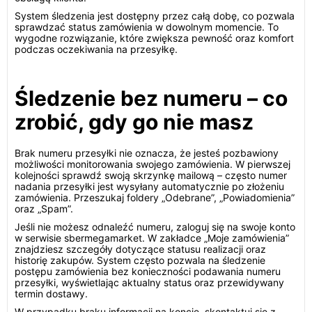
System śledzenia jest dostępny przez całą dobę, co pozwala
sprawdzać status zamówienia w dowolnym momencie. To
wygodne rozwiązanie, które zwiększa pewność oraz komfort
podczas oczekiwania na przesyłkę.
Śledzenie bez numeru – co
zrobić, gdy go nie masz
Brak numeru przesyłki nie oznacza, że jesteś pozbawiony
możliwości monitorowania swojego zamówienia. W pierwszej
kolejności sprawdź swoją skrzynkę mailową – często numer
nadania przesyłki jest wysyłany automatycznie po złożeniu
zamówienia. Przeszukaj foldery „Odebrane”, „Powiadomienia”
oraz „Spam”.
Jeśli nie możesz odnaleźć numeru, zaloguj się na swoje konto
w serwisie sbermegamarket. W zakładce „Moje zamówienia”
znajdziesz szczegóły dotyczące statusu realizacji oraz
historię zakupów. System często pozwala na śledzenie
postępu zamówienia bez konieczności podawania numeru
przesyłki, wyświetlając aktualny status oraz przewidywany
termin dostawy.
W przypadku braku informacji na koncie, skontaktuj się z