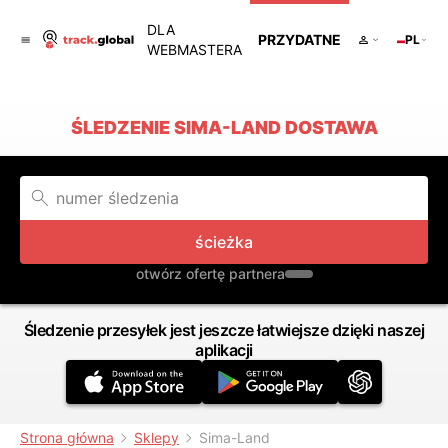
DLA
PRZYDATNE
PL
WEBMASTERA
ŚLEDZENIE SIMA-LAND DOSTAWA
ścieżka
otwórz ofertę partnera
Śledzenie przesyłek jest jeszcze łatwiejsze dzięki naszej
aplikacji
Strona główna
Sklepy
Sima-Land