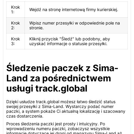
Krok
Wejdź na stronę internetową firmy kurierskiej.
1:
Krok
Wpisz numer przesyłki w odpowiednie pole na
2:
stronie.
Krok
Kliknij przycisk "Śledź" lub podobny, aby
3:
uzyskać informacje o statusie przesyłki.
Śledzenie paczek z Sima-
Land za pośrednictwem
usługi track.global
Dzięki usłudze track.global możesz łatwo śledzić status
swojej przesyłki z Sima-Land. Wystarczy podać numer
paczki, a system pokaże Ci aktualną lokalizację i szacowany
czas dostarczenia.
Proces śledzenia paczki jest prosty i intuicyjny. Po
wprowadzeniu numeru paczki, zobaczysz wszystkie
informacje dotyczące jej drogi od magazynu Sima-Land aż