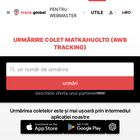
PENTRU
UTILE
RO
WEBMASTER
URMĂRIRE COLET MATKAHUOLTO (AWB
TRACKING)
urmări
deschide oferta unui partener
Urmărirea coletelor este și mai ușoară prin intermediul
aplicației noastre