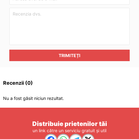
TRIMITEȚI
Recenzii
(0)
Nu a fost găsit niciun rezultat.
Distribuie prietenilor tăi
un link către un serviciu gratuit și util