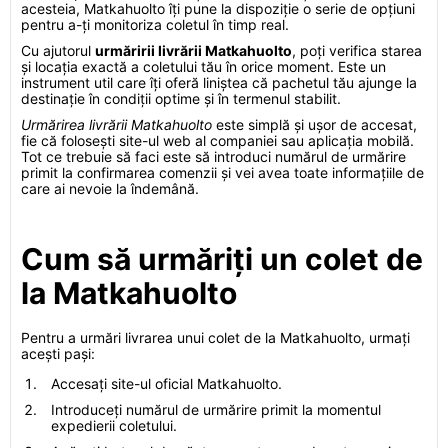
acesteia, Matkahuolto îți pune la dispoziție o serie de opțiuni
pentru a-ți monitoriza coletul în timp real.
Cu ajutorul
urmăririi livrării Matkahuolto
, poți verifica starea
și locația exactă a coletului tău în orice moment. Este un
instrument util care îți oferă liniștea că pachetul tău ajunge la
destinație în condiții optime și în termenul stabilit.
Urmărirea livrării Matkahuolto
este simplă și ușor de accesat,
fie că folosești site-ul web al companiei sau aplicația mobilă.
Tot ce trebuie să faci este să introduci numărul de urmărire
primit la confirmarea comenzii și vei avea toate informațiile de
care ai nevoie la îndemână.
Cum să urmăriți un colet de
la Matkahuolto
Pentru a urmări livrarea unui colet de la Matkahuolto, urmați
acești pași:
Accesați site-ul oficial Matkahuolto.
Introduceți numărul de urmărire primit la momentul
expedierii coletului.