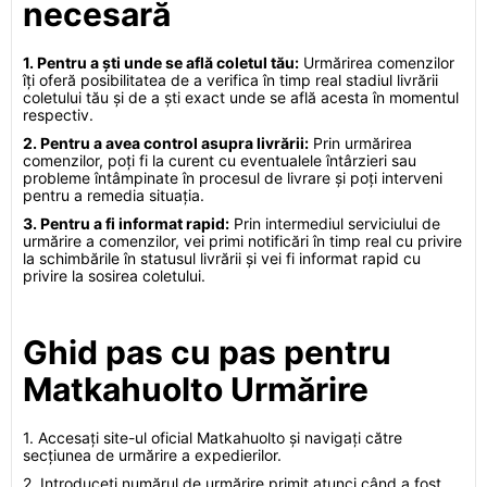
necesară
1. Pentru a ști unde se află coletul tău:
Urmărirea comenzilor
îți oferă posibilitatea de a verifica în timp real stadiul livrării
coletului tău și de a ști exact unde se află acesta în momentul
respectiv.
2. Pentru a avea control asupra livrării:
Prin urmărirea
comenzilor, poți fi la curent cu eventualele întârzieri sau
probleme întâmpinate în procesul de livrare și poți interveni
pentru a remedia situația.
3. Pentru a fi informat rapid:
Prin intermediul serviciului de
urmărire a comenzilor, vei primi notificări în timp real cu privire
la schimbările în statusul livrării și vei fi informat rapid cu
privire la sosirea coletului.
Ghid pas cu pas pentru
Matkahuolto Urmărire
1. Accesați site-ul oficial Matkahuolto și navigați către
secțiunea de urmărire a expedierilor.
2. Introduceți numărul de urmărire primit atunci când a fost