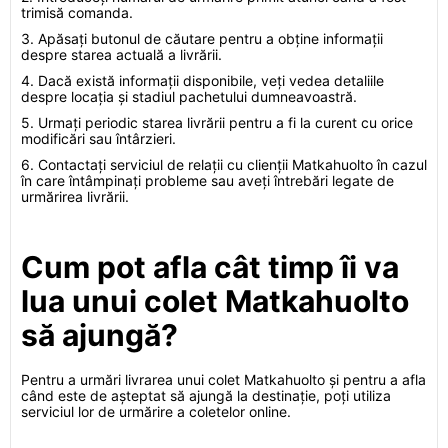
trimisă comanda.
3. Apăsați butonul de căutare pentru a obține informații
despre starea actuală a livrării.
4. Dacă există informații disponibile, veți vedea detaliile
despre locația și stadiul pachetului dumneavoastră.
5. Urmați periodic starea livrării pentru a fi la curent cu orice
modificări sau întârzieri.
6. Contactați serviciul de relații cu clienții Matkahuolto în cazul
în care întâmpinați probleme sau aveți întrebări legate de
urmărirea livrării.
Cum pot afla cât timp îi va
lua unui colet Matkahuolto
să ajungă?
Pentru a urmări livrarea unui colet Matkahuolto și pentru a afla
când este de așteptat să ajungă la destinație, poți utiliza
serviciul lor de urmărire a coletelor online.