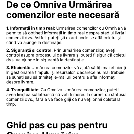
De ce Omniva Urmărirea
comenzilor este necesară
1. Informații în timp real:
Urmărirea comenzilor cu Omniva vă
permite să obțineți informații în timp real despre stadiul livrării
comenzii dvs. Astfel, puteți ști exact unde se află coletul și
când va ajunge la destinație.
2. Siguranță și control:
Prin urmărirea comenzilor, aveți
control asupra procesului de livrare și puteți fi sigur că coletul
dvs. va ajunge în siguranță la destinație.
3. Eficiență:
Urmărirea comenzilor vă ajută să fiți mai eficienți
în gestionarea timpului și resurselor, deoarece nu mai trebuie
să sunați sau să trimiteți e-mailuri pentru a afla informații
despre livrare.
4. Tranquillitate:
Cu Omniva Urmărirea comenzilor, puteți
avea liniștea sufletească că veți fi mereu la curent cu statusul
comenzii dvs., fără a vă face griji că nu veți primi coletul la
timp.
Ghid pas cu pas pentru