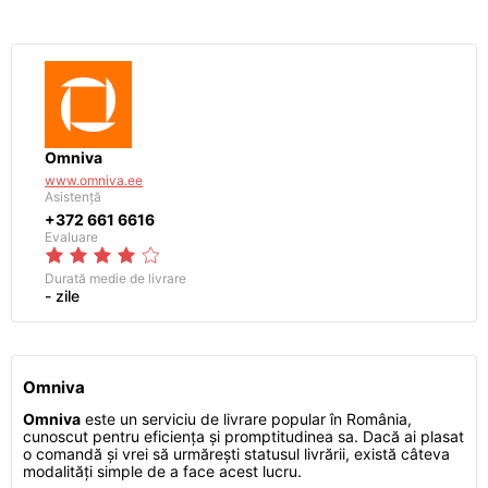
Omniva
www.omniva.ee
Asistență
+372 661 6616
Evaluare
Durată medie de livrare
- zile
Omniva
Omniva
este un serviciu de livrare popular în România,
cunoscut pentru eficiența și promptitudinea sa. Dacă ai plasat
o comandă și vrei să urmărești statusul livrării, există câteva
modalități simple de a face acest lucru.