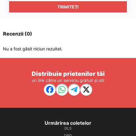
TRIMITEȚI
Recenzii
(0)
Nu a fost găsit niciun rezultat.
Distribuie prietenilor tăi
un link către un serviciu gratuit și util
Urmărirea coletelor
GLS
DPD