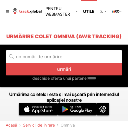
PENTRU
UTILE
RO
WEBMASTER
URMĂRIRE COLET OMNIVA (AWB TRACKING)
urmări
deschide oferta unui partener
Urmărirea coletelor este și mai ușoară prin intermediul
aplicației noastre
Acasă
Servicii de livrare
Omniva