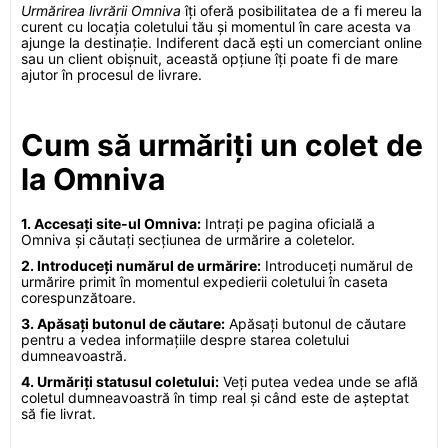
Urmărirea livrării Omniva
îți oferă posibilitatea de a fi mereu la
curent cu locația coletului tău și momentul în care acesta va
ajunge la destinație. Indiferent dacă ești un comerciant online
sau un client obișnuit, această opțiune îți poate fi de mare
ajutor în procesul de livrare.
Cum să urmăriți un colet de
la Omniva
1. Accesați site-ul Omniva:
Intrați pe pagina oficială a
Omniva și căutați secțiunea de urmărire a coletelor.
2. Introduceți numărul de urmărire:
Introduceți numărul de
urmărire primit în momentul expedierii coletului în caseta
corespunzătoare.
3. Apăsați butonul de căutare:
Apăsați butonul de căutare
pentru a vedea informațiile despre starea coletului
dumneavoastră.
4. Urmăriți statusul coletului:
Veți putea vedea unde se află
coletul dumneavoastră în timp real și când este de așteptat
să fie livrat.