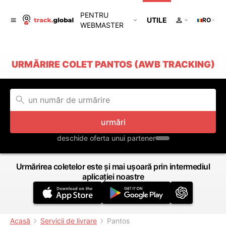
PENTRU
UTILE
RO
WEBMASTER
URMĂRIRE COLET PANTOS (AWB TRACKING)
urmări
deschide oferta unui partener
Urmărirea coletelor este și mai ușoară prin intermediul
aplicației noastre
Acasă
Servicii de livrare
Pantos