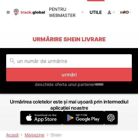
PENTRU
UTILE
RO
WEBMASTER
URMĂRIRE SHEIN LIVRARE
urmări
deschide oferta unui partener
Urmărirea coletelor este și mai ușoară prin intermediul
aplicației noastre
Acasă
Magazine
Shein