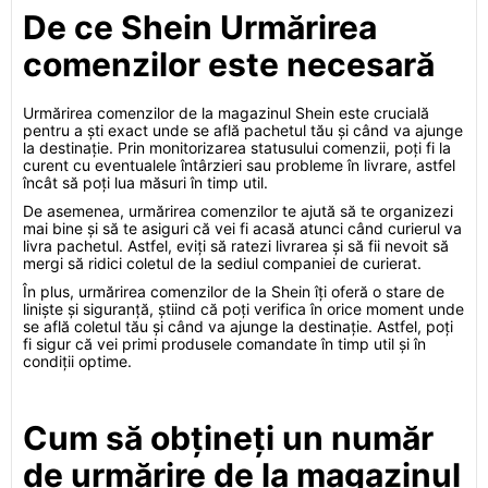
De ce Shein Urmărirea
comenzilor este necesară
Urmărirea comenzilor de la magazinul Shein este crucială
pentru a ști exact unde se află pachetul tău și când va ajunge
la destinație. Prin monitorizarea statusului comenzii, poți fi la
curent cu eventualele întârzieri sau probleme în livrare, astfel
încât să poți lua măsuri în timp util.
De asemenea, urmărirea comenzilor te ajută să te organizezi
mai bine și să te asiguri că vei fi acasă atunci când curierul va
livra pachetul. Astfel, eviți să ratezi livrarea și să fii nevoit să
mergi să ridici coletul de la sediul companiei de curierat.
În plus, urmărirea comenzilor de la Shein îți oferă o stare de
liniște și siguranță, știind că poți verifica în orice moment unde
se află coletul tău și când va ajunge la destinație. Astfel, poți
fi sigur că vei primi produsele comandate în timp util și în
condiții optime.
Cum să obțineți un număr
de urmărire de la magazinul