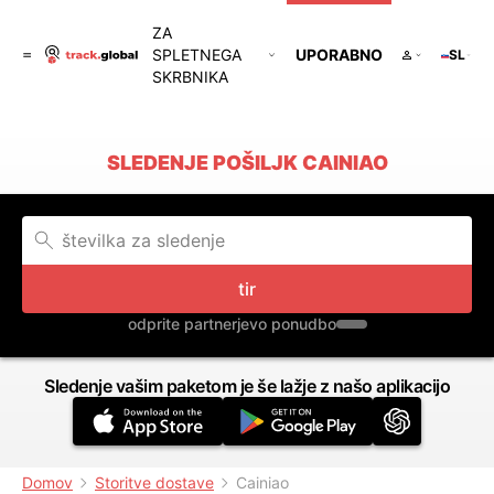
ZA
SPLETNEGA
UPORABNO
SL
SKRBNIKA
SLEDENJE POŠILJK CAINIAO
tir
odprite partnerjevo ponudbo
Sledenje vašim paketom je še lažje z našo aplikacijo
Domov
Storitve dostave
Cainiao