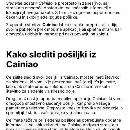
Sledenje dostavi Cainiao
je preprosto in zanesljivo, saj
strankam omogoča dostop do realnočasnih informacij o
lokaciji njihovega paketa. S tem se izognemo nepotrebnemu
čakanju in skrbi glede izgube pošiljke.
Z uporabo storitve
Cainiao
lahko stranke preprosto sledijo
svojim paketom prek mobilne aplikacije ali spletne strani, kar
omogoča udobje in varnost pri nakupovanju na spletu.
Kako slediti pošiljki iz
Cainiao
Če želite slediti svoji pošiljki iz Cainiao, morate imeti številko
za sledenje, ki vam jo je posredoval pošiljatelj. Ko jo imate,
lahko obiščete uradno spletno stran Cainiao in vnesete
številko za sledenje v ustrezno polje.
Druga možnost je uporaba mobilne aplikacije Cainiao, ki vam
omogoča enostavno sledenje pošiljki kar preko vašega
pametnega telefona. Preprosto vnesite številko za sledenje in
spremljajte status vaše pošiljke v realnem času.
Če imate težave pri sledenju pošiljke ali potrebujete dodatne
informacije, se lahko obrnete na Cainiao podporo strankam
preko njihove spletne strani ali telefonske številke. Pomagali