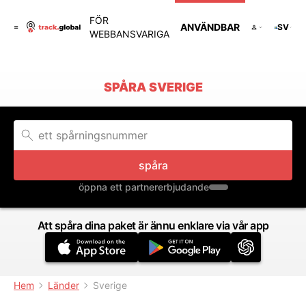
FÖR
ANVÄNDBAR
SV
WEBBANSVARIGA
SPÅRA SVERIGE
spåra
öppna ett partnererbjudande
Att spåra dina paket är ännu enklare via vår app
Hem
Länder
Sverige