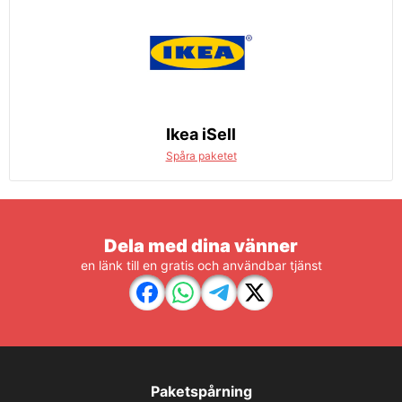
Ikea iSell
Spåra paketet
Dela med dina vänner
en länk till en gratis och användbar tjänst
Paketspårning