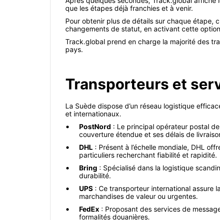
Après quelques secondes, Track.global affiche le
que les étapes déjà franchies et à venir.
Pour obtenir plus de détails sur chaque étape, c
changements de statut, en activant cette option
Track.global prend en charge la majorité des tra
pays.
Transporteurs et ser
La Suède dispose d’un réseau logistique efficace
et internationaux.
PostNord
: Le principal opérateur postal de
couverture étendue et ses délais de livraiso
DHL
: Présent à l’échelle mondiale, DHL offr
particuliers recherchant fiabilité et rapidité.
Bring
: Spécialisé dans la logistique scandi
durabilité.
UPS
: Ce transporteur international assure la
marchandises de valeur ou urgentes.
FedEx
: Proposant des services de messageri
formalités douanières.