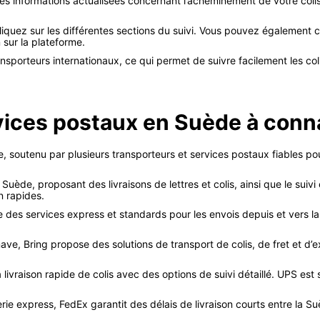
s informations actualisées concernant l’acheminement de votre colis : 
liquez sur les différentes sections du suivi. Vous pouvez également ch
 sur la plateforme.
nsporteurs internationaux, ce qui permet de suivre facilement les co
vices postaux en Suède à conna
, soutenu par plusieurs transporteurs et services postaux fiables pour
 Suède, proposant des livraisons de lettres et colis, ainsi que le sui
n rapides.
e des services express et standards pour les envois depuis et vers la 
nave, Bring propose des solutions de transport de colis, de fret et d
 livraison rapide de colis avec des options de suivi détaillé. UPS est 
e express, FedEx garantit des délais de livraison courts entre la Su