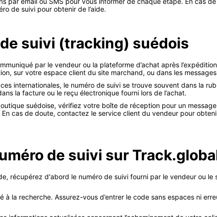
ons par email ou SMS pour vous informer de chaque étape. En cas de 
ro de suivi pour obtenir de l’aide.
de suivi (tracking) suédois
muniqué par le vendeur ou la plateforme d’achat après l’expédition
ition, sur votre espace client du site marchand, ou dans les message
s internationales, le numéro de suivi se trouve souvent dans la ru
ans la facture ou le reçu électronique fourni lors de l’achat.
utique suédoise, vérifiez votre boîte de réception pour un message 
 En cas de doute, contactez le service client du vendeur pour obteni
uméro de suivi sur Track.globa
e, récupérez d'abord le numéro de suivi fourni par le vendeur ou le s
é à la recherche. Assurez-vous d’entrer le code sans espaces ni erre