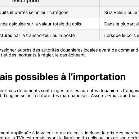
Description
duits importés selon leur catégorie
Si la valeur ou l
utée calculée sur la valeur totale du colis
Dans la plupart d
acturés par le transporteur ou la poste
Lorsque le colis 
e renseigner auprès des autorités douanières locales avant de command
 et des montants à régler, le cas échéant.
is possibles à l’importation
 certains documents sont exigés par les autorités douanières française
icat d’origine selon la nature des marchandises. Assurez-vous que tou
ent appliquée à la valeur totale du colis, incluant le prix des marcha
 de la TVA est requis avant la livraison du colis ou lors de son dé